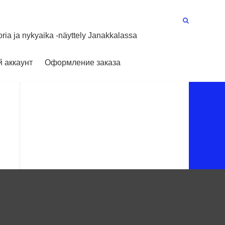
oria ja nykyaika -näyttely Janakkalassa
 аккаунт
Оформление заказа