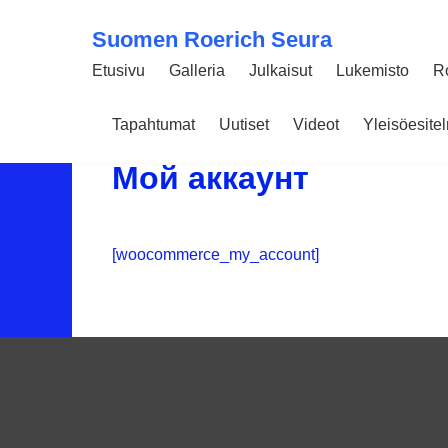
Suomen Roerich Seura
Etusivu
Galleria
Julkaisut
Lukemisto
R
Tapahtumat
Uutiset
Videot
Yleisöesit
11 KESÄKUUN 2026
73
Мой аккаунт
[woocommerce_my_account]