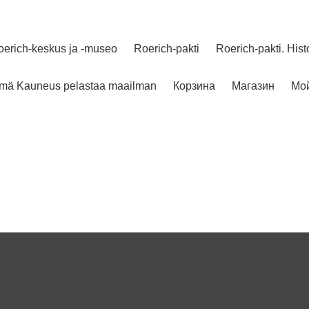
oerich-keskus ja -museo
Roerich-pakti
Roerich-pakti. Hist
elmä Kauneus pelastaa maailman
Корзина
Магазин
Мой