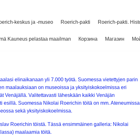
oerich-keskus ja -museo
Roerich-pakti
Roerich-pakti. Hist
elmä Kauneus pelastaa maailman
Корзина
Магазин
Мой
aalasi elinaikanaan yli 7.000 työtä. Suomessa vietettyjen parin
en maalauksiaan on museoissa ja yksityiskokoelmissa eri
t Venäjällä. Valitettavasti läheskään kaikki Venäjän
ti esillä. Suomessa Nikolai Roerichin töitä on mm. Ateneumissa
eossa sekä yksityiskokoelmissa.
lav Roerichin töistä. Tässä ensimmäinen galleria: Nikolai
assa) maalaamia töitä.