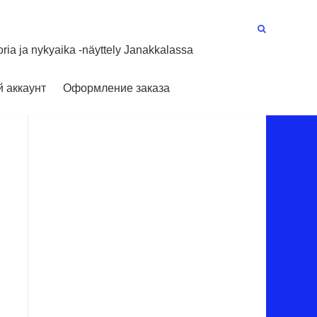
oria ja nykyaika -näyttely Janakkalassa
 аккаунт
Оформление заказа