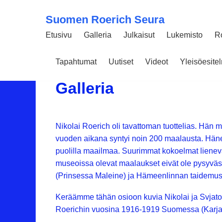
Suomen Roerich Seura
Etusivu
Galleria
Julkaisut
Lukemisto
R
Tapahtumat
Uutiset
Videot
Yleisöesit
05 KESÄKUUN 2018
4976
Galleria
Nikolai Roerich oli tavattoman tuottelias. Hän m
vuoden aikana syntyi noin 200 maalausta. Hän
puolilla maailmaa. Suurimmat kokoelmat lienevä
museoissa olevat maalaukset eivät ole pysyväs
(Prinsessa Maleine) ja Hämeenlinnan taidemus
Keräämme tähän osioon kuvia Nikolai ja Svjatos
Roerichin vuosina 1916-1919 Suomessa (Karjal