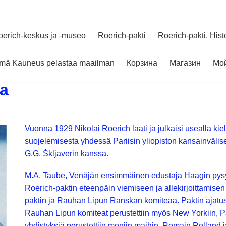
oerich-keskus ja -museo
Roerich-pakti
Roerich-pakti. Hist
elmä Kauneus pelastaa maailman
Корзина
Магазин
Мой
ia
Vuonna 1929 Nikolai Roerich laati ja julkaisi usealla ki
suojelemisesta yhdessä Pariisin yliopiston kansainvälisen 
G.G. Škljaverin kanssa.
M.A. Taube, Venäjän ensimmäinen edustaja Haagin pysy
Roerich-paktin eteenpäin viemiseen ja allekirjoittamisen
paktin ja Rauhan Lipun Ranskan komiteaa. Paktin ajatus
Rauhan Lipun komiteat perustettiin myös New Yorkiin, Pa
yhdistyksiä perustettiin moniin maihin. Romain Rolland