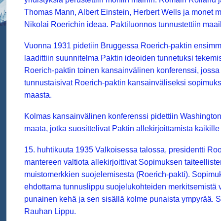
Thomas Mann, Albert Einstein, Herbert Wells ja monet muu
Nikolai Roerichin ideaa. Paktiluonnos tunnustettiin maai
Vuonna 1931 pidetiin Bruggessa Roerich-paktin ensimmä
laadittiin suunnitelma Paktin ideoiden tunnetuksi tekemi
Roerich-paktin toinen kansainvälinen konferenssi, jossa 
tunnustaisivat Roerich-paktin kansainväliseksi sopimukse
maasta.
Kolmas kansainvälinen konferenssi pidettiin Washington
maata, jotka suosittelivat Paktin allekirjoittamista kaikille
15. huhtikuuta 1935 Valkoisessa talossa, presidentti Ro
mantereen valtiota allekirjoittivat Sopimuksen taiteellisten 
muistomerkkien suojelemisesta (Roerich-pakti). Sopimuk
ehdottama tunnuslippu suojelukohteiden merkitsemistä va
punainen kehä ja sen sisällä kolme punaista ympyrää. S
Rauhan Lippu.