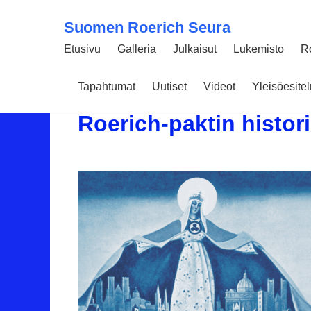
Suomen Roerich Seura
Etusivu
Galleria
Julkaisut
Lukemisto
R
Tapahtumat
Uutiset
Videot
Yleisöesit
07 СЕНТЯБРЯ 2018
4203
Roerich-paktin histor