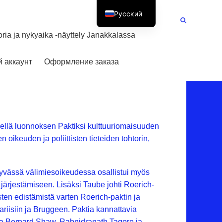
Русский
Suomi
oria ja nykyaika -näyttely Janakkalassa
 аккаунт
Оформление заказа
elellä luonnoksen Paktiksi kulttuuriomaisuuden
oikeuden ja poliittisten tieteiden tohtorin,
vässä välimiesoikeudessa osallistui myös
 järjestämiseen. Lisäksi Taube johti Roerich-
ten edistämistä varten Roerich-paktin ja
riisiin ja Bruggeen. Paktia kannattavia
 ja Bernard Shaw, Rabnidranath Tagore ja