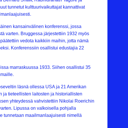
t tunnetut kulttuurivaikuttajat kannattivat
lmanlaajuisesti.
inen kansainvälinen konferenssi, jossa
stä varten. Bruggessa järjestettiin 1932 myös
päätettiin vedota kaikkiin maihin, jotta nämä
ksi. Konferenssiin osallistui edustajia 22
issa marraskuussa 1933. Siihen osallistui 35
 maille.
oseveltin läsnä ollessa USA ja 21 Amerikan
ja tieteellisten laitosten ja historiallisten
sen yhteydessä vahvistettiin Nikolai Roerichin
rten. Lipussa on valkoisella pohjalla
e tunnetaan maailmanlaajuisesti nimellä