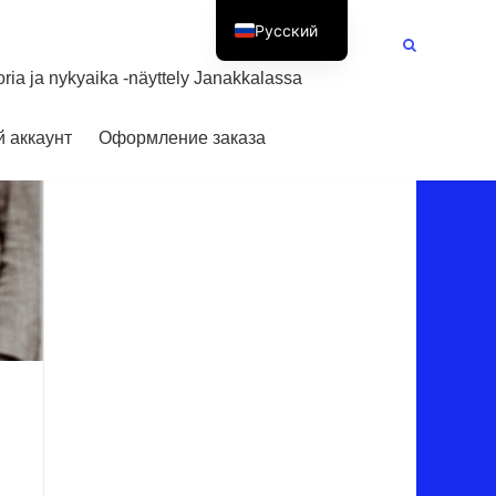
Русский
Suomi
oria ja nykyaika -näyttely Janakkalassa
 аккаунт
Оформление заказа