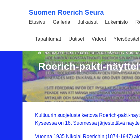
Suomen Roerich Seura
Etusivu
Galleria
Julkaisut
Lukemisto
R
Tapahtumat
Uutiset
Videot
Yleisöesit
02 ФЕВРАЛЯ 2024
1542
ГЛАВНАЯ
/
UUTISET
/
ROERICH-PAKTI-NÄYTTELY SOMER
Roerich-pakti-näytte
Kulttuurin suojelusta kertova Roerich-pakti-näyt
Kyseessä on 18. Suomessa järjestettävä näytte
Vuonna 1935 Nikolai Roerichin (1874-1947) aloitt