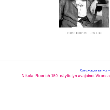
Helena Roerich, 1930-luku
Следующая запись »
a
Nikolai Roerich 150 -näyttelyn avajaiset Virossa