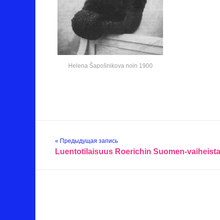
Helena Šapošnikova noin 1900
« Предыдущая запись
Luentotilaisuus Roerichin Suomen-vaiheist