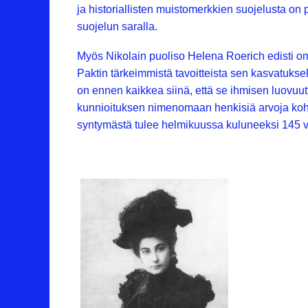
ja historiallisten muistomerkkien suojelusta o
suojelun saralla.
Myös Nikolain puoliso Helena Roerich edisti om
Paktin tärkeimmistä tavoitteista sen kasvatuksel
on ennen kaikkea siinä, että se ihmisen luovuut
kunnioituksen nimenomaan henkisiä arvoja koht
syntymästä tulee helmikuussa kuluneeksi 145 v