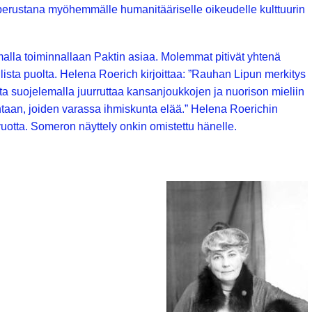
n perustana myöhemmälle humanitääriselle oikeudelle kulttuurin
alla toiminnallaan Paktin asiaa. Molemmat pitivät yhtenä
lista puolta. Helena Roerich kirjoittaa: ”Rauhan Lipun merkitys
ta suojelemalla juurruttaa kansanjoukkojen ja nuorison mieliin
aan, joiden varassa ihmiskunta elää.” Helena Roerichin
uotta. Someron näyttely onkin omistettu hänelle.