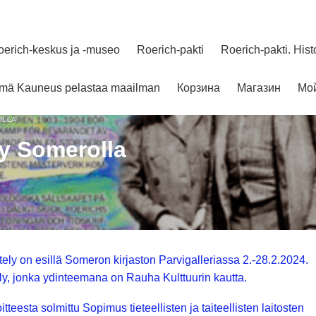
oerich-keskus ja -museo
Roerich-pakti
Roerich-pakti. Hist
elmä Kauneus pelastaa maailman
Корзина
Магазин
Мой
OLLA
ly Somerolla
tely on esillä Someron kirjaston Parvigalleriassa 2.-28.2.2024.
ly, jonka ydinteemana on Rauha Kulttuurin kautta.
eesta solmittu Sopimus tieteellisten ja taiteellisten laitosten