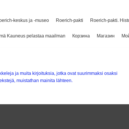
oerich-keskus ja -museo
Roerich-pakti
Roerich-pakti. Hist
elmä Kauneus pelastaa maailman
Корзина
Магазин
Мой
keleja ja muita kirjoituksia, jotka ovat suurimmaksi osaksi
ekstejä, muistathan mainita lähteen.