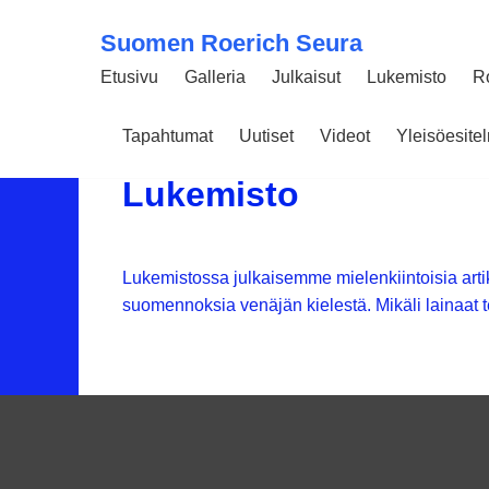
Suomen Roerich Seura
Etusivu
Galleria
Julkaisut
Lukemisto
R
Tapahtumat
Uutiset
Videot
Yleisöesit
18 JOULUKUUN 2017
4842
Lukemisto
Lukemistossa julkaisemme mielenkiintoisia artik
suomennoksia venäjän kielestä. Mikäli lainaat t