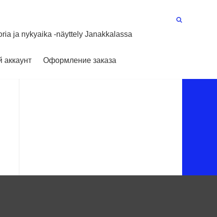
oria ja nykyaika -näyttely Janakkalassa
 аккаунт
Оформление заказа