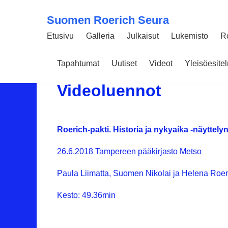
Suomen Roerich Seura
Etusivu
Galleria
Julkaisut
Lukemisto
R
Tapahtumat
Uutiset
Videot
Yleisöesit
18 TAMMIKUUN 2018
4865
Videoluennot
Roerich-pakti. Historia ja nykyaika -näyttelyn
26.6.2018 Tampereen pääkirjasto Metso
Paula Liimatta, Suomen Nikolai ja Helena Roer
Kesto: 49.36min