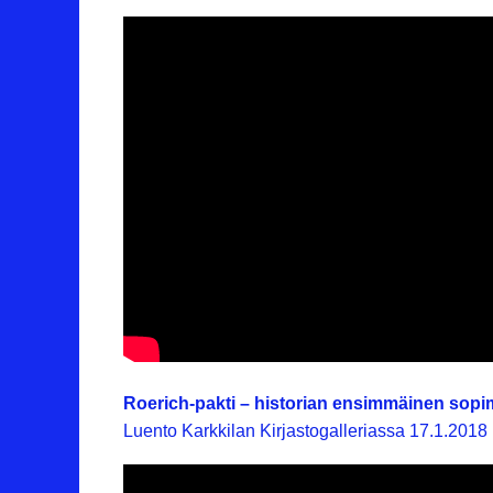
Roerich-pakti – historian ensimmäinen sopim
Luento
Karkkilan Kirjastogalleriassa 17.1.2018