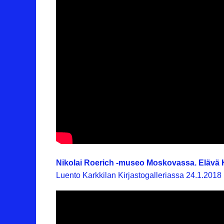
Nikolai Roerich -museo Moskovassa. Elävä 
Luento Karkkilan Kirjastogalleriassa 24.1.2018