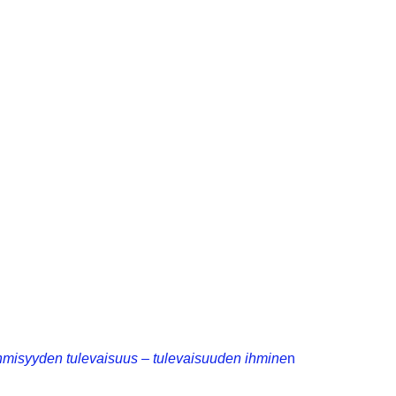
hmisyyden tulevaisuus – tulevaisuuden ihmine
n