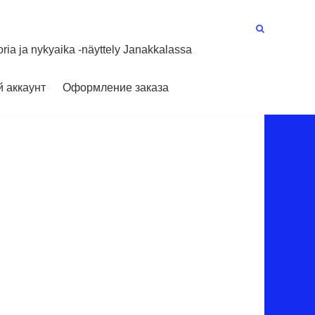
oria ja nykyaika -näyttely Janakkalassa
 аккаунт
Оформление заказа