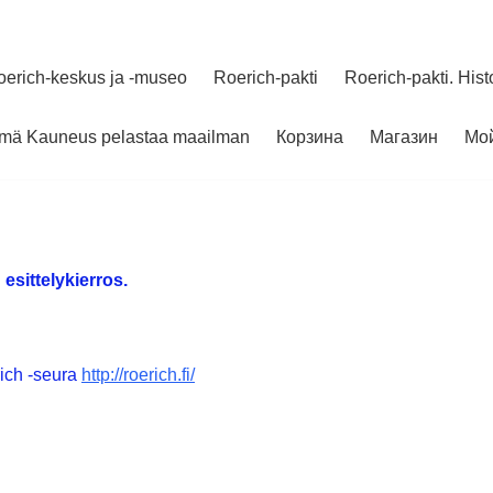
oerich-keskus ja -museo
Roerich-pakti
Roerich-pakti. Hist
elmä Kauneus pelastaa maailman
Корзина
Магазин
Мой
 esittelykierros.
ich -seura
http://roerich.fi/