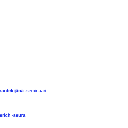
uhantekijänä
-seminaari
erich -seura