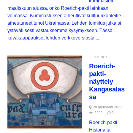
kummasteli
maaliskuun alussa, onko Roerich-pakti lainkaan
voimassa. Kummastuksen aiheuttivat kulttuurikohteille
aiheutuneet tuhot Ukrainassa. Lehden toimitus julkaisi
ystävällisesti vastauksemme kysymykseen. Tässä
kuvakaappaukset lehden verkkoversiosta....
UUTISET
Roerich-
pakti-
näyttely
Kangasalas
sa
28 февраля 2022
2292
0
Roerich-pakti.
Historia ja