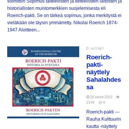
solmittiin Sopimus taiteellisten ja tieteellisten laitosten ja
historiallisten muistomerkkien suojelemisesta eli
Roerich-pakti. Se on tärkeä sopimus, jonka merkitystä ei
vieläkään ole täysin ymmärretty. Nikolai Roerich 1874-
1947 Aloitteen...
UUTISET
Roerich-
pakti-
näyttely
Sahalahdes
sa
26 июля 2022
2149
0
Roerich-pakti —
Rauha Kulttuurin
kautta -näyttely