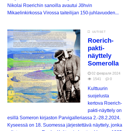
Nikolai Roerichin sanoilla avautui Jõhvin
Mikaelinkirkossa Virossa taiteilijan 150-juhlavuoden...
UUTISET
Roerich-
pakti-
näyttely
Somerolla
02 февраля 2024
1541
0
Kulttuurin
suojelusta
kertova Roerich-
pakti-näyttely on
esillä Someron kirjaston Parvigalleriassa 2.-28.2.2024.
Kyseessä on 18. Suomessa järjestettävä näyttely, jonka