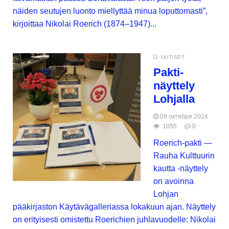
näiden seutujen luonto miellyttää minua loputtomasti”,
kirjoittaa Nikolai Roerich (1874–1947)...
UUTISET
Pakti-
näyttely
Lohjalla
09 октября 2024
1055
0
Roerich-pakti —
Rauha Kulttuurin
kautta -näyttely
on avoinna
Lohjan
pääkirjaston Käytävägalleriassa lokakuun ajan. Näyttely
on erityisesti omistettu Roerichien juhlavuodelle: Nikolai