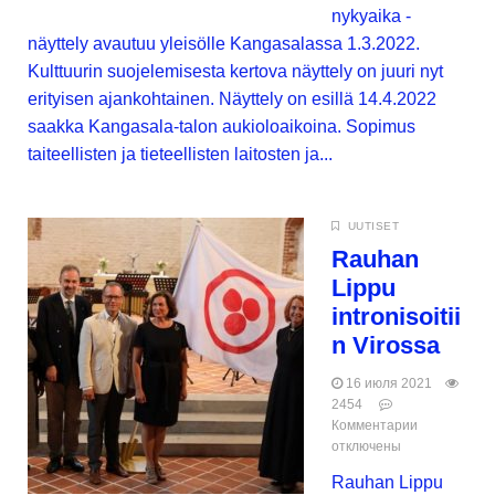
nykyaika -
näyttely avautuu yleisölle Kangasalassa 1.3.2022.
Kulttuurin suojelemisesta kertova näyttely on juuri nyt
erityisen ajankohtainen. Näyttely on esillä 14.4.2022
saakka Kangasala-talon aukioloaikoina. Sopimus
taiteellisten ja tieteellisten laitosten ja...
UUTISET
Rauhan
Lippu
intronisoitii
n Virossa
16 июля 2021
2454
Комментарии
отключены
Rauhan Lippu