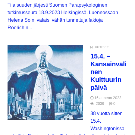
Tilaisuuden järjesti Suomen Parapsykologinen
tutkimusseura 18.9.2023 Helsingissä. Luennossaan
Helena Soini valaisi vähän tunnettuja faktoja
Roerichin...
UUTISET
15.4. –
Kansainväli
nen
Kulttuurin
päivä
15 апреля 2023
2039
0
88 vuotta sitten
15.4.
Washingtonissa