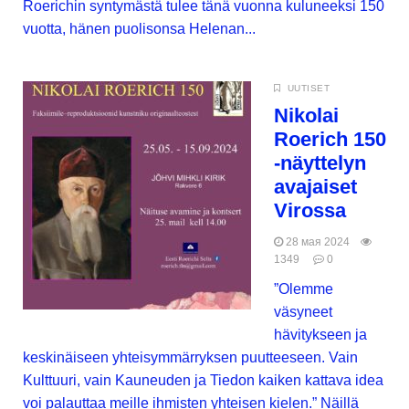
Roerichin syntymästä tulee tänä vuonna kuluneeksi 150
vuotta, hänen puolisonsa Helenan...
UUTISET
Nikolai
Roerich 150
-näyttelyn
avajaiset
Virossa
28 мая 2024
1349
0
”Olemme
väsyneet
hävitykseen ja
keskinäiseen yhteisymmärryksen puutteeseen. Vain
Kulttuuri, vain Kauneuden ja Tiedon kaiken kattava idea
voi palauttaa meille ihmisten yhteisen kielen.” Näillä