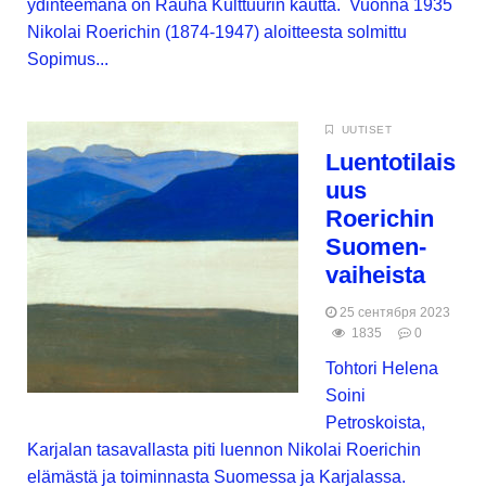
ydinteemana on Rauha Kulttuurin kautta. Vuonna 1935
Nikolai Roerichin (1874-1947) aloitteesta solmittu
Sopimus...
UUTISET
Luentotilais
uus
Roerichin
Suomen-
vaiheista
25 сентября 2023
1835
0
Tohtori Helena
Soini
Petroskoista,
Karjalan tasavallasta piti luennon Nikolai Roerichin
elämästä ja toiminnasta Suomessa ja Karjalassa.