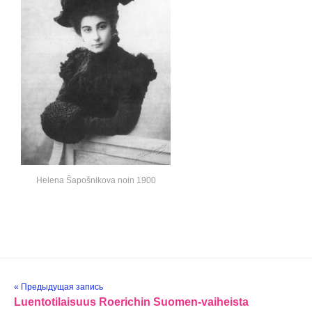
Helena Šapošnikova noin 1900
« Предыдущая запись
Luentotilaisuus Roerichin Suomen-vaiheista