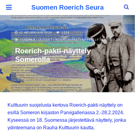
Suomen Roerich Seura
02 HELMIKUUN 2024
1534
ГЛАВНАЯ
/
UUTISET
/
ROERICH-PAKTI-NÄYTTELY SOMEROLLA
Roerich-pakti-näyttely
Somerolla
Kulttuurin suojelusta kertova Roerich-pakti-näyttely on
esillä Someron kirjaston Parvigalleriassa 2.-28.2.2024.
Kyseessä on 18. Suomessa järjestettävä näyttely, jonka
ydinteemana on Rauha Kulttuurin kautta.