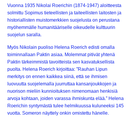
Vuonna 1935 Nikolai Roerichin (1874-1947) aloitteesta
solmittu Sopimus tieteellisten ja taiteellisten laitosten ja
historiallisten muistomerkkien suojelusta on perustana
myöhemmälle humanitääriselle oikeudelle kulttuurin
suojelun saralla.
Myös Nikolain puoliso Helena Roerich edisti omalla
toiminnallaan Paktin asiaa. Molemmat pitivät yhtenä
Paktin tärkeimmistä tavoitteista sen kasvatuksellista
puolta. Helena Roerich kirjoittaa: ”Rauhan Lipun
merkitys on ennen kaikkea siinä, että se ihmisen
luovuutta suojelemalla juurruttaa kansanjoukkojen ja
nuorison mieliin kunnioituksen nimenomaan henkisiä
arvoja kohtaan, joiden varassa ihmiskunta elää.” Helena
Roerichin syntymästä tulee helmikuussa kuluneeksi 145
vuotta. Someron näyttely onkin omistettu hänelle.