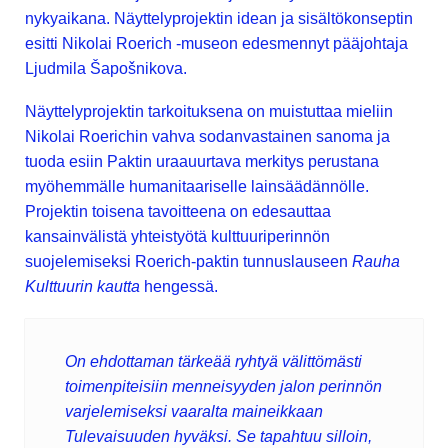
nykyaikana. Näyttelyprojektin idean ja sisältökonseptin
esitti Nikolai Roerich -museon edesmennyt pääjohtaja
Ljudmila Šapošnikova.
Näyttelyprojektin tarkoituksena on muistuttaa mieliin
Nikolai Roerichin vahva sodanvastainen sanoma ja
tuoda esiin Paktin uraauurtava merkitys perustana
myöhemmälle humanitaariselle lainsäädännölle.
Projektin toisena tavoitteena on edesauttaa
kansainvälistä yhteistyötä kulttuuriperinnön
suojelemiseksi Roerich-paktin tunnuslauseen
Rauha
Kulttuurin kautta
hengessä.
On ehdottaman tärkeää ryhtyä välittömästi
toimenpiteisiin menneisyyden jalon perinnön
varjelemiseksi vaaralta maineikkaan
Tulevaisuuden hyväksi. Se tapahtuu silloin,