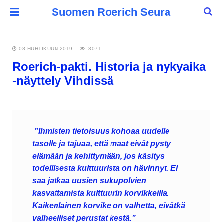
Suomen Roerich Seura
08 HUHTIKUUN 2019
3071
Roerich-pakti. Historia ja nykyaika
-näyttely Vihdissä
”Ihmisten tietoisuus kohoaa uudelle
tasolle ja tajuaa, että maat eivät pysty
elämään ja kehittymään, jos käsitys
todellisesta kulttuurista on hävinnyt. Ei
saa jatkaa uusien sukupolvien
kasvattamista kulttuurin korvikkeilla.
Kaikenlainen korvike on valhetta, eivätkä
valheelliset perustat kestä.”