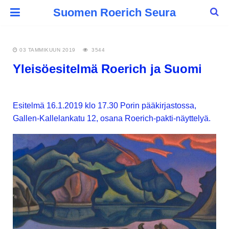
Suomen Roerich Seura
03 TAMMIKUUN 2019
3544
Yleisöesitelmä Roerich ja Suomi
Esitelmä 16.1.2019 klo 17.30 Porin pääkirjastossa,
Gallen-Kallelankatu 12, osana Roerich-pakti-näyttelyä.