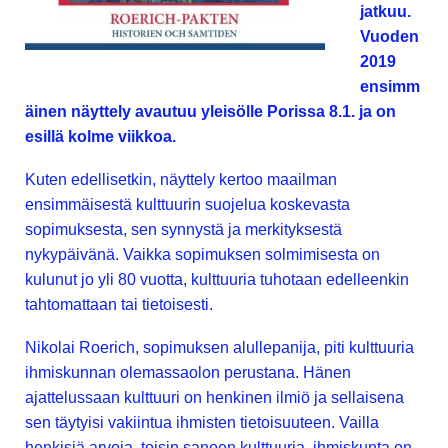
jatkuu.
Vuoden
2019
ensimm
äinen näyttely avautuu yleisölle Porissa 8.1. ja on
esillä kolme viikkoa.
Kuten edellisetkin, näyttely kertoo maailman
ensimmäisestä kulttuurin suojelua koskevasta
sopimuksesta, sen synnystä ja merkityksestä
nykypäivänä. Vaikka sopimuksen solmimisesta on
kulunut jo yli 80 vuotta, kulttuuria tuhotaan edelleenkin
tahtomattaan tai tietoisesti.
Nikolai Roerich, sopimuksen alullepanija, piti kulttuuria
ihmiskunnan olemassaolon perustana. Hänen
ajattelussaan kulttuuri on henkinen ilmiö ja sellaisena
sen täytyisi vakiintua ihmisten tietoisuuteen. Vailla
henkisiä arvoja, toisin sanoen kulttuuria, ihmiskunta on