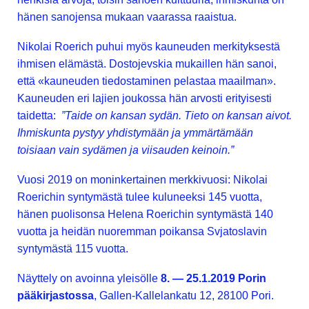
hänen sanojensa mukaan vaarassa raaistua.
Nikolai Roerich puhui myös kauneuden merkityksestä
ihmisen elämästä. Dostojevskia mukaillen hän sanoi,
että «kauneuden tiedostaminen pelastaa maailman».
Kauneuden eri lajien joukossa hän arvosti erityisesti
taidetta:
”Taide on kansan sydän. Tieto on kansan aivot.
Ihmiskunta pystyy yhdistymään ja ymmärtämään
toisiaan vain sydämen ja viisauden keinoin.”
Vuosi 2019 on moninkertainen merkkivuosi: Nikolai
Roerichin syntymästä tulee kuluneeksi 145 vuotta,
hänen puolisonsa Helena Roerichin syntymästä 140
vuotta ja heidän nuoremman poikansa Svjatoslavin
syntymästä 115 vuotta.
Näyttely on avoinna yleisölle
8. — 25.1.2019 Porin
pääkirjastossa
, Gallen-Kallelankatu 12, 28100 Pori.