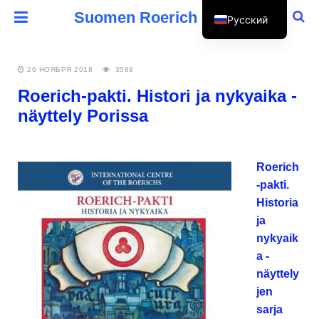
Suomen Roerich Seura
Русский
Suomi
26 НОЯБРЯ 2018
3588
Roerich-pakti. Histori ja nykyaika -
näyttely Porissa
Roerich
-pakti.
Historia
ja
nykyaik
a -
näyttely
jen
sarja