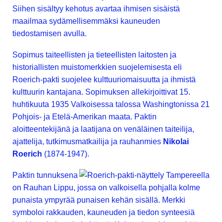
Siihen sisältyy kehotus avartaa ihmisen sisäistä
maailmaa sydämellisemmäksi kauneuden
tiedostamisen avulla.
Sopimus taiteellisten ja tieteellisten laitosten ja
historiallisten muistomerkkien suojelemisesta eli
Roerich-pakti suojelee kulttuuriomaisuutta ja ihmistä
kulttuurin kantajana. Sopimuksen allekirjoittivat 15.
huhtikuuta 1935 Valkoisessa talossa Washingtonissa 21
Pohjois- ja Etelä-Amerikan maata. Paktin
aloitteentekijänä ja laatijana on venäläinen taiteilija,
ajattelija, tutkimusmatkailija ja rauhanmies
Nikolai
Roerich
(1874-1947).
Paktin tunnuksena
on Rauhan Lippu, jossa on valkoisella pohjalla kolme
punaista ympyrää punaisen kehän sisällä. Merkki
symboloi rakkauden, kauneuden ja tiedon synteesiä