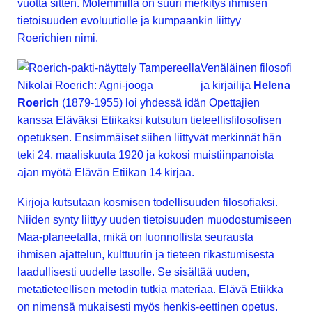
vuotta sitten. Molemmilla on suuri merkitys ihmisen
tietoisuuden evoluutiolle ja kumpaankin liittyy
Roerichien nimi.
Venäläinen filosofi
Nikolai Roerich: Agni-jooga
ja kirjailija
Helena
Roerich
(1879-1955) loi yhdessä idän Opettajien
kanssa Eläväksi Etiikaksi kutsutun tieteellisfilosofisen
opetuksen. Ensimmäiset siihen liittyvät merkinnät hän
teki 24. maaliskuuta 1920 ja kokosi muistiinpanoista
ajan myötä Elävän Etiikan 14 kirjaa.
Kirjoja kutsutaan kosmisen todellisuuden filosofiaksi.
Niiden synty liittyy uuden tietoisuuden muodostumiseen
Maa-planeetalla, mikä on luonnollista seurausta
ihmisen ajattelun, kulttuurin ja tieteen rikastumisesta
laadullisesti uudelle tasolle. Se sisältää uuden,
metatieteellisen metodin tutkia materiaa. Elävä Etiikka
on nimensä mukaisesti myös henkis-eettinen opetus.