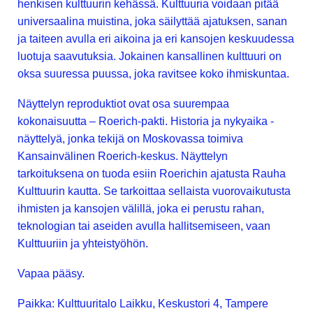
henkisen kulttuurin kehässä. Kulttuuria voidaan pitää
universaalina muistina, joka säilyttää ajatuksen, sanan
ja taiteen avulla eri aikoina ja eri kansojen keskuudessa
luotuja saavutuksia. Jokainen kansallinen kulttuuri on
oksa suuressa puussa, joka ravitsee koko ihmiskuntaa.
Näyttelyn reproduktiot ovat osa suurempaa
kokonaisuutta – Roerich-pakti. Historia ja nykyaika -
näyttelyä, jonka tekijä on Moskovassa toimiva
Kansainvälinen Roerich-keskus. Näyttelyn
tarkoituksena on tuoda esiin Roerichin ajatusta Rauha
Kulttuurin kautta. Se tarkoittaa sellaista vuorovaikutusta
ihmisten ja kansojen välillä, joka ei perustu rahan,
teknologian tai aseiden avulla hallitsemiseen, vaan
Kulttuuriin ja yhteistyöhön.
Vapaa pääsy.
Paikka: Kulttuuritalo Laikku, Keskustori 4, Tampere