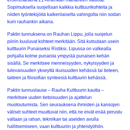
Sopimuksella suojellaan kaikkia kulttuurikohteita ja
niiden työntekijöitä kaikenlaiselta vahingolta niin sodan
kuin rauhankin aikana.
Paktin tunnuksena on Rauhan Lippu, jolla suojelun
piiriin kuuluvat kohteet merkitään. Sitä kutsutaan usein
kulttuurin Punaiseksi Ristiksi. Lipussa on valkealla
pohjalla kolme punaista ympyrää punaisen kehän
sisällä. Se merkitsee menneisyyden, nykyisyyden ja
tulevaisuuden ykseyttä ikuisuuden kehässä tai tieteen,
taiteen ja filosofian synteesiä kulttuurin kehässä.
Paktin tunnuslause – Rauha Kulttuurin kautta –
merkitsee uuden tietoisuuden ja ajattelun
muotoutumista. Sen seurauksena ihmisten ja kansojen
väliset suhteet muuttuvat niin, että ne eivät enää perustu
valtaan ja rahan, tekniikan tai aseiden avulla
hallitsemiseen, vaan kulttuuriin ja yhteistyöhön.