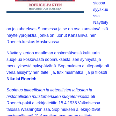
stossa
syyskuu
ssa.
Näyttely
on jo kahdeksas Suomessa ja se on osa kansainvälistä
näyttelyprojektia, jonka on luonut Kansainvälinen
Roerich-keskus Moskovassa.
Näyttely kertoo maailman ensimmäisestä kulttuurin
suojelua koskevasta sopimuksesta, sen synnystä ja
merkityksestä nykypäivänä. Sopimuksen alullepanija oli
venäläissyntyinen taiteilija, tutkimusmatkailija ja filosofi
Nikolai Roerich
.
Sopimus taiteellisten ja tieteellisten laitosten ja
historiallisten muistomerkkien suojelemisesta
eli
Roerich-pakti allekirjoitettiin 15.4.1935 Valkoisessa
talossa Washingtonissa. Sopimuksen allekirjoittivat
ensimmäisenä 21 Amerikan mantereen valtiota.