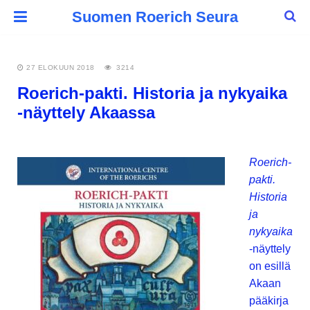
Suomen Roerich Seura
27 ELOKUUN 2018
3214
Roerich-pakti. Historia ja nykyaika
-näyttely Akaassa
Roerich-
pakti.
Historia
ja
nykyaika
-näyttely
on esillä
Akaan
pääkirja