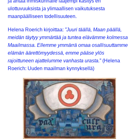
ja antaa ihmiskunnalle laajempi käsitys eri
ulottuvuuksista ja ylimaallisen vaikutuksesta
maanpäälliseen todellisuuteen.
Helena Roerich kirjoittaa:
”Juuri täällä, Maan päällä,
meidän täytyy ymmärtää ja tuntea elävämme kolmessa
Maailmassa. Ellemme ymmärrä omaa osallisuuttamme
elämän äärettömyydessä, emme pääse ylös
rajoittuneen ajattelumme vanhasta urasta.
” (Helena
Roerich: Uuden maailman kynnyksellä)