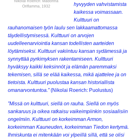
Nikolai Roerich: Madonna
hyvyyden vahvistamista
Oriflamma, 1932
kaikessa voimassaan.
Kulttuuri on
rauhanomaisen työn laulu sen lakkaamattomassa
täydellistymisessä. Kulttuuri on arvojen
uudelleenarviointia kansan todellisten aarteiden
löytämiseksi. Kulttuuri vakiintuu kansan sydämessä ja
synnyttää pyrkimyksen rakentamiseen. Kulttuuri
hyväksyy kaikki keksinnöt ja elämän paremmaksi
tekemisen, sillä se elää kaikessa, mikä ajattelee ja on
tietoista. Kulttuuri puolustaa kansan historiallista
omanarvontuntoa.”
(Nikolai Roerich: Puolustus)
”Missä on kulttuuri, siellä on rauha. Siellä on myös
sankaruus ja oikea ratkaisu
vaikeimpiinkin sosiaalisiin
ongelmiin. Kulttuuri on korkeimman Armon,
korkeimman
Kauneuden, korkeimman Tiedon kertymä.
Ihmiskunta ei mitenkään voi ylpeillä sillä,
että se olisi