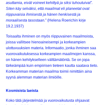
asuttamia, eivät voineet kehittyä ja siksi tuhoutuivat”.
Siten käy selväksi, että maailmat eli planeetat ovat
riippuvaisia ihmisestä ja hänen henkisestä ja
moraalisesta tasostaan.
” (Helena Roerichin kirje
19.2.1937)
Toisaalta ihminen on myös riippuvainen maailmoista,
joissa vallitsee hienoaineisempi ja korkeampien
ulottuvuuksien materia. Informaatio, jonka ihminen saa
vuorovaikutuksessa korkeampien maailmojen kanssa,
on hänen kehitykselleen välttämätöntä. Se on jopa
tärkeämpää kuin empiirisen tieteen kautta saatava tieto.
Korkeamman materian maailma toimii nimittäin aina
syynä alemman materian ilmiöille.
Kosmisista laeista
Koko tätä järjestelmää ja vuorovaikutusta ohjaavat