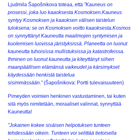
Ljudmila Šapošnikova toteaa, että
”Kauneus on
prosessi, joka luo kaaoksesta Kosmoksen.Kauneus
syntyy Kosmoksen ja kaaoksen välisen taistelun
tuloksena; se on Kosmoksen voitto kaaoksesta.Kosmos
on synnyttänyt Kauneutta maailmojen syntymisen ja
kuolemisen luovissa järistyksissä. Planeetta on luonut
kauneutta tuhoisissa mullistuksissa ja katastrofeissa.
Ihminen on luonut kauneutta ja kiteyttänyt siihen
maanpäällisen elämänsä vaikeudet ja kärsimykset
käydessään henkistä taistelua
sisimmässään.”
(Šapošnikova: Portti tulevaisuuteen)
Pimeyden voimien henkinen vastustaminen, tai kuten
sitä myös nimitetään, moraaliset valinnat, synnyttää
Kauneutta!
”Jokainen kokee sisäisen helpotuksen tunteen
tehdessään oikein. Tunteen voi selittää tietoisella