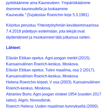
pyrkikäämme aina Kauneuteen. Ympäröikäämme
itsemme kauneudella ja luokaamme
Kauneutta.”
(Svjatoslav Roerichin kirje 5.3.1981)
Kirjoitus perustuu Yhteistyöryhmän kevätseminaarissa
7.4.2018 pidettyyn esitelmään, jota tekijät ovat
täydentäneet ja muokanneet tätä julkaisua varten.
Lähteet:
Elävän Etiikan opetus. Agni-joogan merkit (2015).
Kansainvälinen Roerich-keskus, Moskova.
Elävän Etiikan opetus. Tulen maailma, osa 2 (2017).
Kansainvälinen Roerich-keskus, Moskova.
Helena Roerichin kirjeet, V osa (2003). Kansainvälinen
Roerich-keskus, Moskova.
Abramov Boris: Agni-joogan viisteet 1954 (vuoden 2017
laitos). Algim, Novosibirsk.
Roerich Helena: Uuden maailman kynnyksellä (2000).