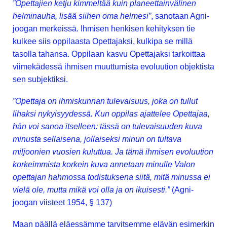
”Opettajien ketju kimmeltää kuin planeettainvälinen
helminauha, lisää siihen oma helmesi”
, sanotaan Agni-
joogan merkeissä. Ihmisen henkisen kehityksen tie
kulkee siis oppilaasta Opettajaksi, kulkipa se millä
tasolla tahansa. Oppilaan kasvu Opettajaksi tarkoittaa
viimekädessä ihmisen muuttumista evoluution objektista
sen subjektiksi.
”Opettaja on ihmiskunnan tulevaisuus, joka on tullut
lihaksi nykyisyydessä. Kun oppilas ajattelee Opettajaa,
hän voi sanoa itselleen: tässä on tulevaisuuden kuva
minusta sellaisena, jollaiseksi minun on tultava
miljoonien vuosien kuluttua. Ja tämä ihmisen evoluution
korkeimmista korkein kuva annetaan minulle Valon
opettajan hahmossa todistuksena siitä, mitä minussa ei
vielä ole, mutta mikä voi olla ja on ikuisesti.”
(Agni-
joogan viisteet 1954, § 137)
Maan päällä eläessämme tarvitsemme elävän esimerkin