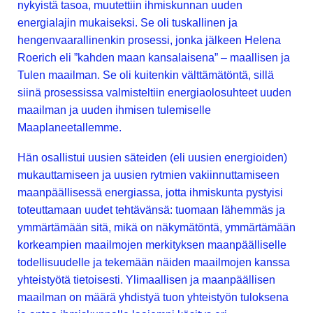
nykyistä tasoa, muutettiin ihmiskunnan uuden
energialajin mukaiseksi. Se oli tuskallinen ja
hengenvaarallinenkin prosessi, jonka jälkeen Helena
Roerich eli ”kahden maan kansalaisena” – maallisen ja
Tulen maailman. Se oli kuitenkin välttämätöntä, sillä
siinä prosessissa valmisteltiin energiaolosuhteet uuden
maailman ja uuden ihmisen tulemiselle
Maaplaneetallemme.
Hän osallistui uusien säteiden (eli uusien energioiden)
mukauttamiseen ja uusien rytmien vakiinnuttamiseen
maanpäällisessä energiassa, jotta ihmiskunta pystyisi
toteuttamaan uudet tehtävänsä: tuomaan lähemmäs ja
ymmärtämään sitä, mikä on näkymätöntä, ymmärtämään
korkeampien maailmojen merkityksen maanpäälliselle
todellisuudelle ja tekemään näiden maailmojen kanssa
yhteistyötä tietoisesti. Ylimaallisen ja maanpäällisen
maailman on määrä yhdistyä tuon yhteistyön tuloksena