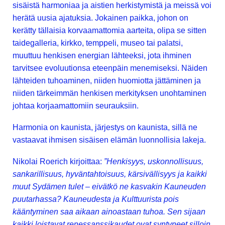
sisäistä harmoniaa ja aistien herkistymistä ja meissä voi
herätä uusia ajatuksia. Jokainen paikka, johon on
kerätty tällaisia korvaamattomia aarteita, olipa se sitten
taidegalleria, kirkko, temppeli, museo tai palatsi,
muuttuu henkisen energian lähteeksi, jota ihminen
tarvitsee evoluutionsa eteenpäin menemiseksi. Näiden
lähteiden tuhoaminen, niiden huomiotta jättäminen ja
niiden tärkeimmän henkisen merkityksen unohtaminen
johtaa korjaamattomiin seurauksiin.
Harmonia on kaunista, järjestys on kaunista, sillä ne
vastaavat ihmisen sisäisen elämän luonnollisia lakeja.
Nikolai Roerich kirjoittaa:
”Henkisyys, uskonnollisuus,
sankarillisuus, hyväntahtoisuus, kärsivällisyys ja kaikki
muut Sydämen tulet – eivätkö ne kasvakin Kauneuden
puutarhassa? Kauneudesta ja Kulttuurista pois
kääntyminen saa aikaan ainoastaan tuhoa. Sen sijaan
kaikki loistavat renessanssikaudet ovat syntyneet silloin