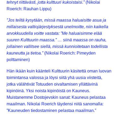
tehnyt riittävästi, jotta kulttuuri kukoistaisi.”
(Nikolai
Roerich: Rauhan Lippu)
”Jos teiltä kysytään, missä maassa haluaisitte asua ja
millaisesta valtiojärjestyksestä unelmoitte, niin kaikella
arvokkuudella voitte vastata: ”Me haluaisimme elää
suuren Kulttuurin maassa.” … siinä maassa on rauha,
jollainen vallitsee siellä, missä kunnioitetaan todellista
kauneutta ja tietoa.”
(Nikolai Roerich: Pimeyden
polttaminen)
Hän ikään kuin käänteli Kulttuurin käsitettä oman luovan
toimintansa valossa ja löysi siitä yhä uusia viisteitä,
jotka välähtivät Totuuden oivaltamisen yllättävinä
kipinöinä. Yksi noista kipinöistä on Kauneus.
Muistanemme Dostojevskin sanat: Kauneus pelastaa
maailman. Nikolai Roerich täydensi niitä sanomalla:
”Kauneuden tiedostaminen pelastaa maailman.”