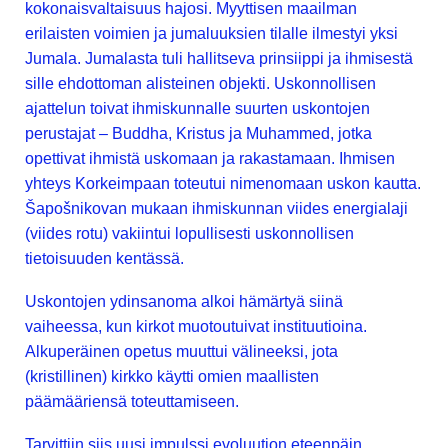
kokonaisvaltaisuus hajosi. Myyttisen maailman
erilaisten voimien ja jumaluuksien tilalle ilmestyi yksi
Jumala. Jumalasta tuli hallitseva prinsiippi ja ihmisestä
sille ehdottoman alisteinen objekti. Uskonnollisen
ajattelun toivat ihmiskunnalle suurten uskontojen
perustajat – Buddha, Kristus ja Muhammed, jotka
opettivat ihmistä uskomaan ja rakastamaan. Ihmisen
yhteys Korkeimpaan toteutui nimenomaan uskon kautta.
Šapošnikovan mukaan ihmiskunnan viides energialaji
(viides rotu) vakiintui lopullisesti uskonnollisen
tietoisuuden kentässä.
Uskontojen ydinsanoma alkoi hämärtyä siinä
vaiheessa, kun kirkot muotoutuivat instituutioina.
Alkuperäinen opetus muuttui välineeksi, jota
(kristillinen) kirkko käytti omien maallisten
päämääriensä toteuttamiseen.
Tarvittiin siis uusi impulssi evoluution eteenpäin