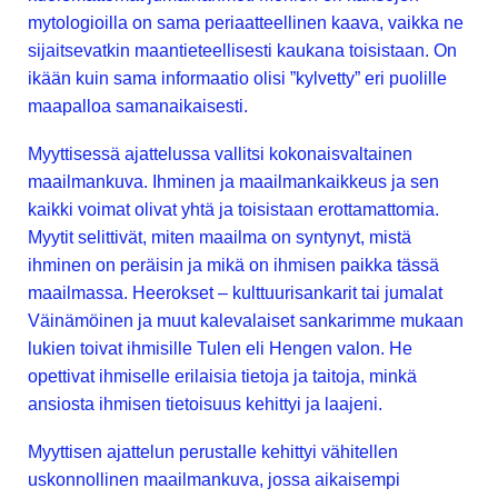
mytologioilla on sama periaatteellinen kaava, vaikka ne
sijaitsevatkin maantieteellisesti kaukana toisistaan. On
ikään kuin sama informaatio olisi ”kylvetty” eri puolille
maapalloa samanaikaisesti.
Myyttisessä ajattelussa vallitsi kokonaisvaltainen
maailmankuva. Ihminen ja maailmankaikkeus ja sen
kaikki voimat olivat yhtä ja toisistaan erottamattomia.
Myytit selittivät, miten maailma on syntynyt, mistä
ihminen on peräisin ja mikä on ihmisen paikka tässä
maailmassa. Heerokset – kulttuurisankarit tai jumalat
Väinämöinen ja muut kalevalaiset sankarimme mukaan
lukien toivat ihmisille Tulen eli Hengen valon. He
opettivat ihmiselle erilaisia tietoja ja taitoja, minkä
ansiosta ihmisen tietoisuus kehittyi ja laajeni.
Myyttisen ajattelun perustalle kehittyi vähitellen
uskonnollinen maailmankuva, jossa aikaisempi