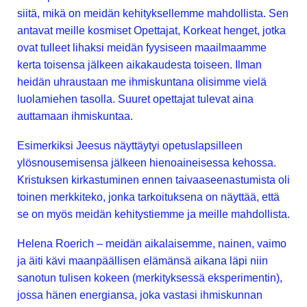
siitä, mikä on meidän kehityksellemme mahdollista. Sen
antavat meille kosmiset Opettajat, Korkeat henget, jotka
ovat tulleet lihaksi meidän fyysiseen maailmaamme
kerta toisensa jälkeen aikakaudesta toiseen. Ilman
heidän uhraustaan me ihmiskuntana olisimme vielä
luolamiehen tasolla. Suuret opettajat tulevat aina
auttamaan ihmiskuntaa.
Esimerkiksi Jeesus näyttäytyi opetuslapsilleen
ylösnousemisensa jälkeen hienoaineisessa kehossa.
Kristuksen kirkastuminen ennen taivaaseenastumista oli
toinen merkkiteko, jonka tarkoituksena on näyttää, että
se on myös meidän kehitystiemme ja meille mahdollista.
Helena Roerich – meidän aikalaisemme, nainen, vaimo
ja äiti kävi maanpäällisen elämänsä aikana läpi niin
sanotun tulisen kokeen (merkityksessä eksperimentin),
jossa hänen energiansa, joka vastasi ihmiskunnan