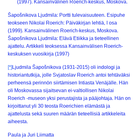
(1997). Kansainvälinen Roerich-keskus, Moskova.
Šapošnikova Ljudmila: Portti tulevaisuuteen. Esipuhe
teokseen Nikolai Roerich: Päiväkirjan lehtiä, I osa
(1999). Kansainvälinen Roerich-keskus, Moskova.
Šapošnikova Ljudmila: Elävä Etiikka ja tieteellinen
ajattelu. Artikkeli teoksessa Kansainvälisen Roerich-
keskuksen vuosikirja (1997)
[*]
Ljudmila Šapošnikova (1931-2015) oli indologi ja
historiantutkija, jolle Svjatoslav Roerich antoi tehtäväksi
perheensä perinnön siirtämisen Intiasta Venäjälle. Hän
oli Moskovassa sijaitsevan ei-valtiollisen Nikolai
Roerich -museon yksi perustajista ja pääjohtaja. Hän on
kirjoittanut yli 30 teosta Roerichien elämästä ja
ajattelusta sekä suuren määrän tieteellisiä artikkeleita
aiheesta.
Paula ja Juri Liimatta