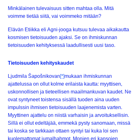
Minkälainen tulevaisuus sitten mahtaa olla. Mitä
voimme tietää siitä, vai voimmeko mitään?
Elävän Etiikka eli Agni-jooga kutsuu tulevaa aikakautta
kosmisen tietoisuuden ajaksi. Se on ihmiskunnan
tietoisuuden kehityksessä laadullisesti uusi taso.
Tietoisuuden kehityskaudet
Ljudmila Šapošnikovan
[*]
mukaan ihmiskunnan
ajattelussa on ollut kolme erilaista kautta: myyttisen,
uskonnollisen ja tieteellisen maailmankuvan kaudet. Ne
ovat syntyneet toistensa sisällä tuoden aina uuden
impulssin ihmisen tietoisuuden laajenemista varten.
Myyttinen ajattelu on niistä varhaisin ja arvoituksellisin.
Sillä ei ollut edeltäjää, emmekä pysty sanomaan, missä
tai koska se tarkkaan ottaen syntyi tai kuka loi sen
kuolemattomat jumalhahmot. Monien eri kansojen