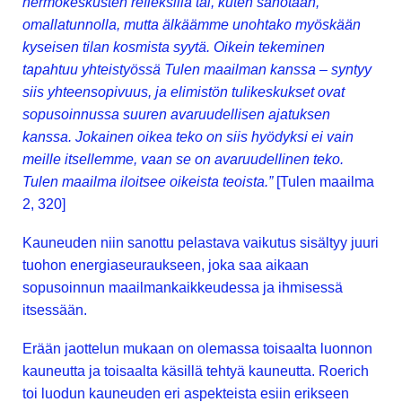
hermokeskusten refleksillä tai, kuten sanotaan,
omallatunnolla, mutta älkäämme unohtako myöskään
kyseisen tilan kosmista syytä. Oikein tekeminen
tapahtuu yhteistyössä Tulen maailman kanssa – syntyy
siis yhteensopivuus, ja elimistön tulikeskukset ovat
sopusoinnussa suuren avaruudellisen ajatuksen
kanssa. Jokainen oikea teko on siis hyödyksi ei vain
meille itsellemme, vaan se on avaruudellinen teko.
Tulen maailma iloitsee oikeista teoista.”
[Tulen maailma
2, 320]
Kauneuden niin sanottu pelastava vaikutus sisältyy juuri
tuohon energiaseuraukseen, joka saa aikaan
sopusoinnun maailmankaikkeudessa ja ihmisessä
itsessään.
Erään jaottelun mukaan on olemassa toisaalta luonnon
kauneutta ja toisaalta käsillä tehtyä kauneutta. Roerich
toi luodun kauneuden eri aspekteista esiin erikseen