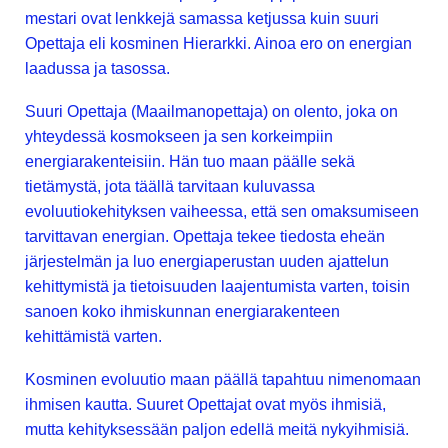
mestari ovat lenkkejä samassa ketjussa kuin suuri
Opettaja eli kosminen Hierarkki. Ainoa ero on energian
laadussa ja tasossa.
Suuri Opettaja (Maailmanopettaja) on olento, joka on
yhteydessä kosmokseen ja sen korkeimpiin
energiarakenteisiin. Hän tuo maan päälle sekä
tietämystä, jota täällä tarvitaan kuluvassa
evoluutiokehityksen vaiheessa, että sen omaksumiseen
tarvittavan energian. Opettaja tekee tiedosta eheän
järjestelmän ja luo energiaperustan uuden ajattelun
kehittymistä ja tietoisuuden laajentumista varten, toisin
sanoen koko ihmiskunnan energiarakenteen
kehittämistä varten.
Kosminen evoluutio maan päällä tapahtuu nimenomaan
ihmisen kautta. Suuret Opettajat ovat myös ihmisiä,
mutta kehityksessään paljon edellä meitä nykyihmisiä.