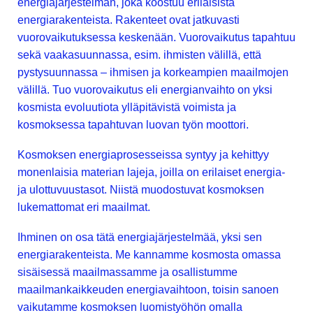
energiajärjestelmän, joka koostuu erilaisista
energiarakenteista. Rakenteet ovat jatkuvasti
vuorovaikutuksessa keskenään. Vuorovaikutus tapahtuu
sekä vaakasuunnassa, esim. ihmisten välillä, että
pystysuunnassa – ihmisen ja korkeampien maailmojen
välillä. Tuo vuorovaikutus eli energianvaihto on yksi
kosmista evoluutiota ylläpitävistä voimista ja
kosmoksessa tapahtuvan luovan työn moottori.
Kosmoksen energiaprosesseissa syntyy ja kehittyy
monenlaisia materian lajeja, joilla on erilaiset energia-
ja ulottuvuustasot. Niistä muodostuvat kosmoksen
lukemattomat eri maailmat.
Ihminen on osa tätä energiajärjestelmää, yksi sen
energiarakenteista. Me kannamme kosmosta omassa
sisäisessä maailmassamme ja osallistumme
maailmankaikkeuden energiavaihtoon, toisin sanoen
vaikutamme kosmoksen luomistyöhön omalla