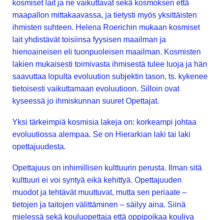
kosmiset lait ja ne vaikuttavat sekä kosmoksen että
maapallon mittakaavassa, ja tietysti myös yksittäisten
ihmisten suhteen. Helena Roerichin mukaan kosmiset
lait yhdistävät toisiinsa fyysisen maailman ja
hienoaineisen eli tuonpuoleisen maailman. Kosmisten
lakien mukaisesti toimivasta ihmisestä tulee luoja ja hän
saavuttaa lopulta evoluution subjektin tason, ts. kykenee
tietoisesti vaikuttamaan evoluutioon. Silloin ovat
kyseessä jo ihmiskunnan suuret Opettajat.
Yksi tärkeimpiä kosmisia lakeja on: korkeampi johtaa
evoluutiossa alempaa. Se on Hierarkian laki tai laki
opettajuudesta.
Opettajuus on inhimillisen kulttuurin perusta. Ilman sitä
kulttuuri ei voi syntyä eikä kehittyä. Opettajuuden
muodot ja tehtävät muuttuvat, mutta sen periaate –
tietojen ja taitojen välittäminen – säilyy aina. Siinä
mielessä sekä kouluopettaja että oppipoikaa kouliva