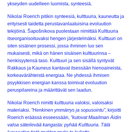
ykseyden uudelleen luomista, synteesiä.
Nikolai Roerich pitikin synteesiä, kulttuuria, kauneutta ja
erityisesti taidetta perustavanlaatuisina evoluution
tekijöinä. Šapošnikova puolestaan nimittää Kulttuuria
itseorganisoituvaksi hengen järjestelmäksi. Kulttuuri on
siten sisäinen prosessi, jossa ihminen luo sen
mukaisesti, mikä on hänen sisäisen kulttuurinsa –
henkisyytensä taso. Kulttuuri ja sen sisällä syntyvät
Rakkaus ja Kauneus kantavat itsessään hienoaineista,
korkeavärähteistä energiaa. Ne yhdessä ihmisen
psyykkisen energian kanssa toimivat evoluution
peruspilareina ja määrittävät sen laadun.
Nikolai Roerich nimitti kulttuuria valoksi, valoisaksi
materiaksi.
”Henkinen ymmärrys ja sopusointu”
, kirjoitti
Roerich eräässä esseessään,
”kutovat Maailman Äidin
valoa säteilevää kangasta: pyhää Kulttuuria. Tätä