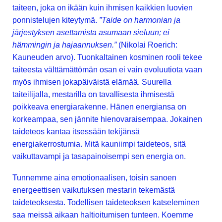
taiteen, joka on ikään kuin ihmisen kaikkien luovien
ponnistelujen kiteytymä.
”Taide on harmonian ja
järjestyksen asettamista asumaan sieluun; ei
hämmingin ja hajaannuksen.”
(Nikolai Roerich:
Kauneuden arvo). Tuonkaltainen kosminen rooli tekee
taiteesta välttämättömän osan ei vain evoluutiota vaan
myös ihmisen jokapäiväistä elämää. Suurella
taiteilijalla, mestarilla on tavallisesta ihmisestä
poikkeava energiarakenne. Hänen energiansa on
korkeampaa, sen jännite hienovaraisempaa. Jokainen
taideteos kantaa itsessään tekijänsä
energiakerrostumia. Mitä kauniimpi taideteos, sitä
vaikuttavampi ja tasapainoisempi sen energia on.
Tunnemme aina emotionaalisen, toisin sanoen
energeettisen vaikutuksen mestarin tekemästä
taideteoksesta. Todellisen taideteoksen katseleminen
saa meissä aikaan haltioitumisen tunteen. Koemme