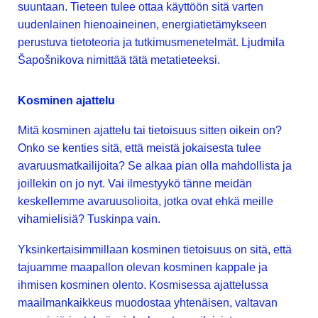
suuntaan. Tieteen tulee ottaa käyttöön sitä varten
uudenlainen hienoaineinen, energiatietämykseen
perustuva tietoteoria ja tutkimusmenetelmät. Ljudmila
Šapošnikova nimittää tätä metatieteeksi.
Kosminen ajattelu
Mitä kosminen ajattelu tai tietoisuus sitten oikein on?
Onko se kenties sitä, että meistä jokaisesta tulee
avaruusmatkailijoita? Se alkaa pian olla mahdollista ja
joillekin on jo nyt. Vai ilmestyykö tänne meidän
keskellemme avaruusolioita, jotka ovat ehkä meille
vihamielisiä? Tuskinpa vain.
Yksinkertaisimmillaan kosminen tietoisuus on sitä, että
tajuamme maapallon olevan kosminen kappale ja
ihmisen kosminen olento. Kosmisessa ajattelussa
maailmankaikkeus muodostaa yhtenäisen, valtavan