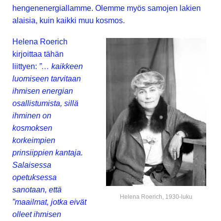
hengenenergiallamme. Olemme myös samojen lakien
alaisia, kuin kaikki muu kosmos.
Helena Roerich
kirjoittaa tähän
liittyen:
”… kaikkeen
luomiseen tarvitaan
ihmisen energian
osallistumista, sillä
ihminen on
kosmoksen
korkeimpien
prinsiippien kantaja.
Salaisessa
opetuksessa
sanotaan, että
Helena Roerich, 1930-luku
”maailmat, jotka eivät
olleet ihmisen