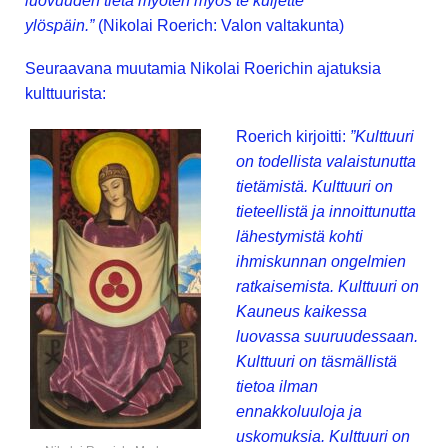
luovuuden tietä myöten myös te kuljette
ylöspäin.”
(Nikolai Roerich: Valon valtakunta)
Seuraavana muutamia Nikolai Roerichin ajatuksia
kulttuurista:
Roerich kirjoitti:
”Kulttuuri
on todellista valaistunutta
tietämistä. Kulttuuri on
tieteellistä ja innoittunutta
lähestymistä kohti
ihmiskunnan ongelmien
ratkaisemista. Kulttuuri on
Kauneus kaikessa
luovassa suuruudessaan.
Kulttuuri on täsmällistä
tietoa ilman
ennakkoluuloja ja
uskomuksia. Kulttuuri on