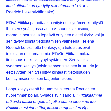
kun kulttuuria on ryhdytty rakentamaan.”
(Nikolai
Roerich: Liekehtivälinnake)
Elävä Etiikka painottaakin erityisesti sydämen kehitystä.
Ihmisen sydän, jossa asuu viisaudeksi kutsuttu,
moraalin perustalla lepäävä erityinen ajattelukyky, voi ja
sen täytyy toimia tiedostamisen välineenä. Helena
Roerich korosti, että henkisyys ja tietoisuus ovat
toisistaan erottamattomia. Elävän Etiikan mukaan
tietoisuus on keskittynyt sydämeen. Sen vuoksi
sydämen kehitys (toisin sanoen sisäisen kulttuurin ja
eettisyyden kehitys) liittyy kiinteästi tietoisuuden
kehittymiseen eli sen laajentumiseen.
Loppukiteytyksenä haluamme siteerata Roerichien
nuoremman pojan, Svjatoslavin sanoja:
”Yrittäkäämme
ratkaista kaikki ongelmat, jotka elämä eteemme tuo.
Kaikkien esteiden läpi, kaikkien rajoitusten läpi