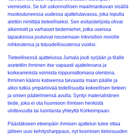
viemiseksi. Se tuli uskonnollisen maailmankuvan sisällä
muotoutuneessa uudessa ajattelutavassa, joka lopulta
alettiin nimittää tieteelliseksi. Sen esitaistelijoita olivat
alkemistit ja varhaiset tiedemiehet, jotka useissa
tapauksissa joutuivat nousemaan inkvisition roviolle
rohkeutensa ja totuudellisuutensa vuoksi.
Tieteellisessä ajattelussa Jumala jouti syrjään ja tilalle
asetettiin ihminen itse vapaasti ajattelevana ja
korkeammista voimista riippumattomana olentona.
Ihminen käänsi katseensa taivaasta maan päälle ja
alkoi tutkia ympäröivää todellisuutta kokeellisen tieteen
ja omien päätelmiensä avulla. Syntyi materialistinen
tiede, joka ei ota huomioon ihmisen henkistä
ulottuvuutta tai luontaista yhteyttä Korkeimpaan.
Päästäkseen eteenpäin ihmisen ajattelun tulee ottaa
jälleen uusi kehitysharppaus, nyt kosmisen tietoisuuden