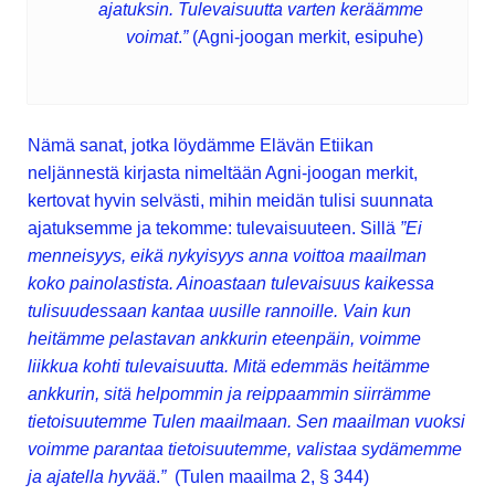
ajatuksin. Tulevaisuutta varten keräämme
voimat
.
”
(Agni-joogan merkit, esipuhe)
Nämä sanat, jotka löydämme Elävän Etiikan
neljännestä kirjasta nimeltään Agni-joogan merkit,
kertovat hyvin selvästi, mihin meidän tulisi suunnata
ajatuksemme ja tekomme: tulevaisuuteen. Sillä
”Ei
menneisyys, eikä nykyisyys anna voittoa maailman
koko painolastista. Ainoastaan tulevaisuus kaikessa
tulisuudessaan kantaa uusille rannoille. Vain kun
heitämme pelastavan ankkurin eteenpäin, voimme
liikkua kohti tulevaisuutta. Mitä edemmäs heitämme
ankkurin, sitä helpommin ja reippaammin siirrämme
tietoisuutemme Tulen maailmaan. Sen maailman vuoksi
voimme parantaa tietoisuutemme, valistaa sydämemme
ja ajatella hyvää
.
”
(Tulen maailma 2, § 344)