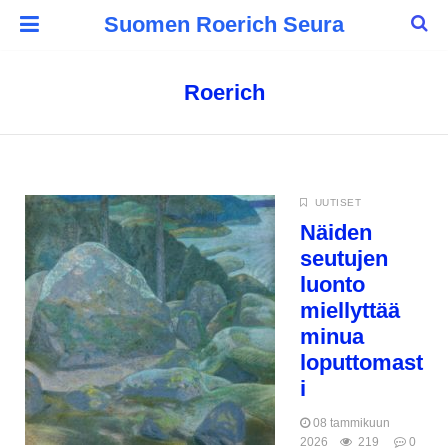
Suomen Roerich Seura
Roerich
UUTISET
Näiden
seutujen
luonto
miellyttää
minua
loputtomast
i
08 tammikuun
2026
219
0