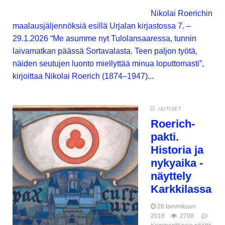
Nikolai Roerichin
maalausjäljennöksiä esillä Urjalan kirjastossa 7. –
29.1.2026 “Me asumme nyt Tulolansaaressa, tunnin
laivamatkan päässä Sortavalasta. Teen paljon työtä,
näiden seutujen luonto miellyttää minua loputtomasti”,
kirjoittaa Nikolai Roerich (1874–1947)...
UUTISET
Roerich-
pakti.
Historia ja
nykyaika -
näyttely
Karkkilassa
26 tammikuun
2018
2708