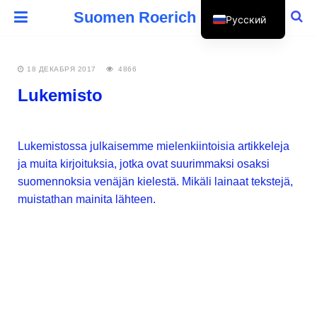
Suomen Roerich Seura
Русский
Suomi
18 ДЕКАБРЯ 2017
4866
Lukemisto
Lukemistossa julkaisemme mielenkiintoisia artikkeleja
ja muita kirjoituksia, jotka ovat suurimmaksi osaksi
suomennoksia venäjän kielestä. Mikäli lainaat tekstejä,
muistathan mainita lähteen.