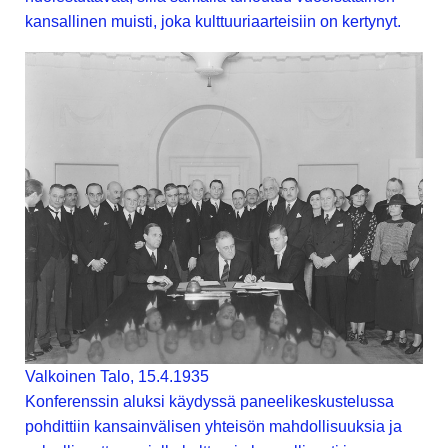
kansallinen muisti, joka kulttuuriaarteisiin on kertynyt.
Valkoinen Talo, 15.4.1935
Konferenssin aluksi käydyssä paneelikeskustelussa
pohdittiin kansainvälisen yhteisön mahdollisuuksia ja