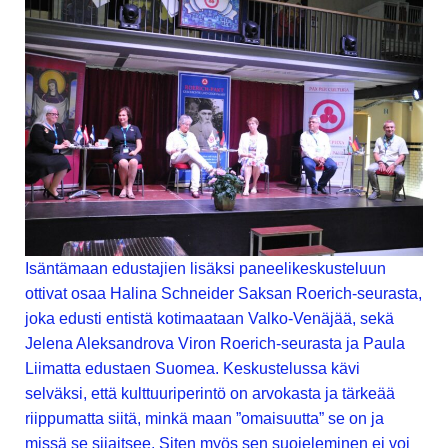
Isäntämaan edustajien lisäksi paneelikeskusteluun
ottivat osaa Halina Schneider Saksan Roerich-seurasta,
joka edusti entistä kotimaataan Valko-Venäjää, sekä
Jelena Aleksandrova Viron Roerich-seurasta ja Paula
Liimatta edustaen Suomea. Keskustelussa kävi
selväksi, että kulttuuriperintö on arvokasta ja tärkeää
riippumatta siitä, minkä maan ”omaisuutta” se on ja
missä se sijaitsee. Siten myös sen suojeleminen ei voi