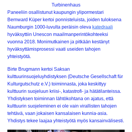
Turbinenhaus
Paneeliin osallistunut kaupungin ylipormestari
Bernward Küper kertoi ponnisteluista, joiden tuloksena
Naumburgin 1000-luvulta peräisin oleva
katedraali
hyväksyttiin Unescon maailmanperintökohteeksi
vuonna 2018. Monimutkainen ja pitkään kestänyt
hyväksyttämisprosessi vaati useiden tahojen
yhteistyötä.
Birte Brugmann kertoi Saksan
kulttuurinsuojeluyhdistyksen (Deutsche Gesellschaft für
Kulturgutschutz e.V.) toiminnasta, joka keskittyy
kulttuurin suojeluun kriisi-, katastrofi- ja hätätilanteissa.
Yhdistyksen toiminnan lähtökohtana on ajatus, että
kulttuurin suojeleminen ei ole vain virallisten tahojen
tehtävä, vaan jokaisen kansalaisen kunnia-asia.
Yhdistys tekee laajaa yhteistyötä myös kansainvälisesti.