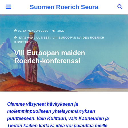
Suomen Roerich Seura
01 SYYSKUUN 2020
2820
ГЛАВНАЯ
/
UUTISET
/
VIII EUROOPAN MAIDEN ROERICH-
KONFERENSSI
VIII Euroopan maiden
Roerich-konferenssi
Olemme väsyneet hävitykseen ja
molemminpuoliseen yhteisymmärryksen
puutteeseen. Vain Kulttuuri, vain Kauneuden ja
Tiedon kaiken kattava idea voi palauttaa meille