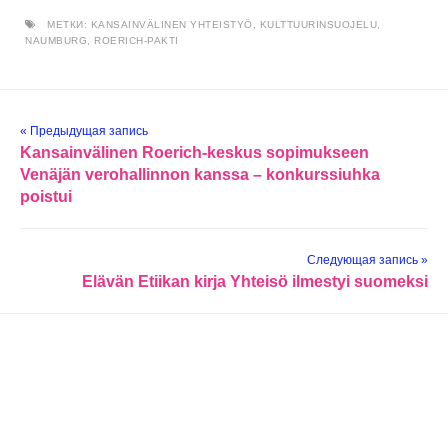
МЕТКИ:
KANSAINVÄLINEN YHTEISTYÖ
,
KULTTUURINSUOJELU
,
NAUMBURG
,
ROERICH-PAKTI
« Предыдущая запись
Kansainvälinen Roerich-keskus sopimukseen
Venäjän verohallinnon kanssa – konkurssiuhka
poistui
Следующая запись »
Elävän Etiikan kirja Yhteisö ilmestyi suomeksi