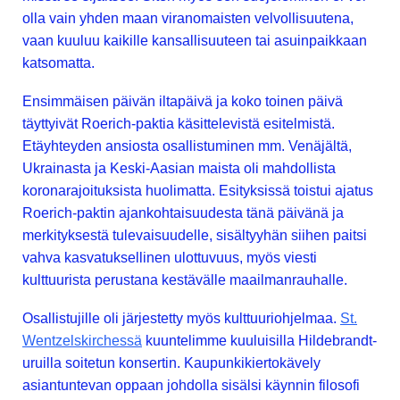
olla vain yhden maan viranomaisten velvollisuutena,
vaan kuuluu kaikille kansallisuuteen tai asuinpaikkaan
katsomatta.
Ensimmäisen päivän iltapäivä ja koko toinen päivä
täyttyivät Roerich-paktia käsittelevistä esitelmistä.
Etäyhteyden ansiosta osallistuminen mm. Venäjältä,
Ukrainasta ja Keski-Aasian maista oli mahdollista
koronarajoituksista huolimatta. Esityksissä toistui ajatus
Roerich-paktin ajankohtaisuudesta tänä päivänä ja
merkityksestä tulevaisuudelle, sisältyyhän siihen paitsi
vahva kasvatuksellinen ulottuvuus, myös viesti
kulttuurista perustana kestävälle maailmanrauhalle.
Osallistujille oli järjestetty myös kulttuuriohjelmaa.
St.
Wentzelskirchessä
kuuntelimme kuuluisilla Hildebrandt-
uruilla soitetun konsertin. Kaupunkikiertokävely
asiantuntevan oppaan johdolla sisälsi käynnin filosofi