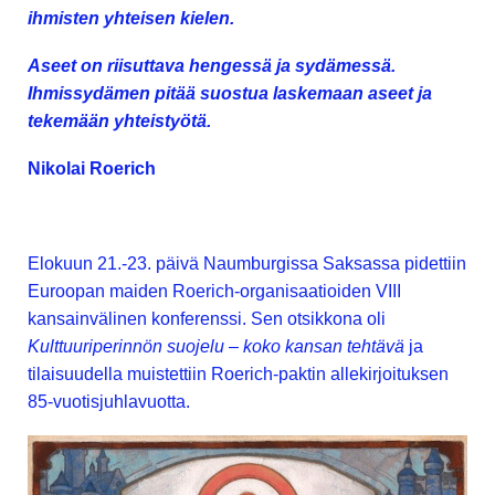
ihmisten yhteisen kielen.
Aseet on riisuttava hengessä ja sydämessä.
Ihmissydämen pitää suostua laskemaan aseet ja
tekemään yhteistyötä.
Nikolai Roerich
Elokuun 21.-23. päivä Naumburgissa Saksassa pidettiin
Euroopan maiden Roerich-organisaatioiden VIII
kansainvälinen konferenssi. Sen otsikkona oli
Kulttuuriperinnön suojelu – koko kansan tehtävä
ja
tilaisuudella muistettiin Roerich-paktin allekirjoituksen
85-vuotisjuhlavuotta.