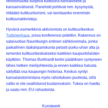
velvollisuutta suojella kulttuuria kansallisesti ja
kansainvälisesti. Panelistit pohtivat mm. kysymystä,
riittääkö kulttuuriturismi, vai tarvitaanko enemmän
kulttuuriaktivisteja.
Hyvänä esimerkkinä aktivismista on kulttuurikeskus
Turbinenhaus
, jossa konferenssi pidettiin. Rakennus on
satavuotias Naumburgin entinen sähkövoimala, jonka
paikallinen lääkäripariskunta pelasti purku-uhan alta ja
remontoi kulttuurikeskukseksi kaikkien kaupunkilaisten
käyttöön. Thomas Burkhardt kertoi päätöksen syntyneen
lähes hetken mielijohteesta ja ennen kaikkea halusta
säilyttää osa kaupungin historiaa. Keskus syntyi
kansalaistoimintana myös rahoituksen puolesta, sillä
valtio ei ole osallistunut kustannuksiin. Tukea on haettu
ja saatu mm. EU-rahastoista.
Kunstwerk