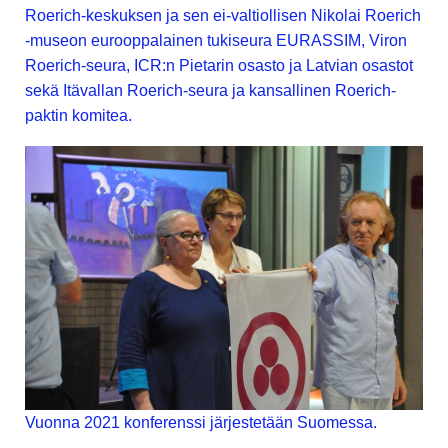
Roerich-keskuksen ja sen ei-valtiollisen Nikolai Roerich
-museon eurooppalainen tukiseura EURASSIM, Viron
Roerich-seura, ICR:n Pietarin osasto ja Latvian osastot
sekä Itävallan Roerich-seura ja kansallinen Roerich-
paktin komitea.
Vuonna 2021 konferenssi järjestetään Suomessa.