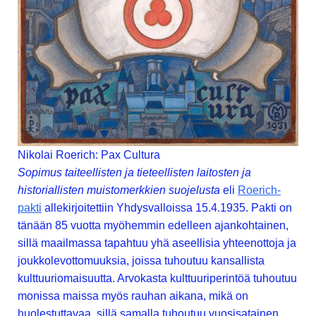
Nikolai Roerich: Pax Cultura
Sopimus taiteellisten ja tieteellisten laitosten ja
historiallisten muistomerkkien suojelusta
eli
Roerich-
pakti
allekirjoitettiin Yhdysvalloissa 15.4.1935. Pakti on
tänään 85 vuotta myöhemmin edelleen ajankohtainen,
sillä maailmassa tapahtuu yhä aseellisia yhteenottoja ja
joukkolevottomuuksia, joissa tuhoutuu kansallista
kulttuuriomaisuutta. Arvokasta kulttuuriperintöä tuhoutuu
monissa maissa myös rauhan aikana, mikä on
huolestuttavaa, sillä samalla tuhoutuu vuosisatainen