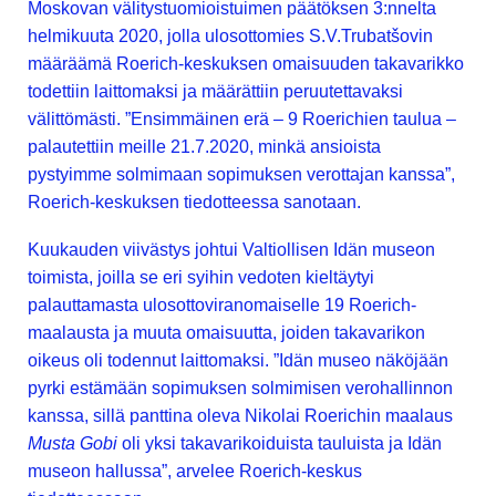
Moskovan välitystuomioistuimen päätöksen 3:nnelta
helmikuuta 2020, jolla ulosottomies S.V.Trubatšovin
määräämä Roerich-keskuksen omaisuuden takavarikko
todettiin laittomaksi ja määrättiin peruutettavaksi
välittömästi. ”Ensimmäinen erä – 9 Roerichien taulua –
palautettiin meille 21.7.2020, minkä ansioista
pystyimme solmimaan sopimuksen verottajan kanssa”,
Roerich-keskuksen tiedotteessa sanotaan.
Kuukauden viivästys johtui Valtiollisen Idän museon
toimista, joilla se eri syihin vedoten kieltäytyi
palauttamasta ulosottoviranomaiselle 19 Roerich-
maalausta ja muuta omaisuutta, joiden takavarikon
oikeus oli todennut laittomaksi. ”Idän museo näköjään
pyrki estämään sopimuksen solmimisen verohallinnon
kanssa, sillä panttina oleva Nikolai Roerichin maalaus
Musta Gobi
oli yksi takavarikoiduista tauluista ja Idän
museon hallussa”, arvelee Roerich-keskus