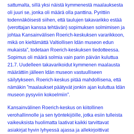
sattumalta, sillä yksi näistä kymmenestä maalauksesta
oli juuri se, jonka oli määrä olla panttina. Pyrittiin
todennäköisesti siihen, että taulujen takavarikko estää
(verottajan kanssa tehtävän) sopimuksen solmimisen ja
johtaa Kansainvälisen Roerich-keskuksen vararikkoon,
mikä on kieltämättä Valtiollisen Idän museon edun
mukaista”, todetaan Roerich-keskuksen tiedotteessa.
Sopimus oli määrä solmia vain parin päivän kuluttua
21.7. Uudelleen takavarikoidut kymmenen maalausta
määrättiin jälleen Idän museon vastuulliseen
säilytykseen. Roerich-keskus pitää mahdollisena, että
nämäkin ”maalaukset päätyvät jonkin ajan kuluttua Idän
museon pysyviin kokoelmiin”.
Kansainvälinen Roerich-keskus on kiitollinen
verohallinnolle ja sen työntekijöille, jotka esiin tulleista
vaikeuksista huolimatta laativat kaikki tarvittavat
asiakirjat hyvin lyhyessä ajassa ja allekirjoittivat