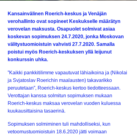
Kansainvälinen Roerich-keskus ja Venäjän
verohallinto ovat sopineet Keskukselle määrätyn
verovelan maksusta. Osapuolet solmivat asiaa
koskevan sopimuksen 24.7.2020, jonka Moskovan
välitystuomioistuin vahvisti 27.7.2020. Samalla
poistui myös Roerich-keskuksen yllä leijunut
konkurssin uhka.
”Kaikki pankkitilimme vapautuvat lähiaikoina ja (Nikolai
ja Svjatoslav Roerichin maalausten) takavarikko
peruutetaan”, Roerich-keskus kertoo tiedotteessaan.
Verottajan kanssa solmitun sopimuksen mukaan
Roerich-keskus maksaa verovelan vuoden kuluessa
kuukausittaisina tasaerinä.
Sopimuksen solmiminen tuli mahdolliseksi, kun
vetoomustuomioistuin 18.6.2020 jätti voimaan