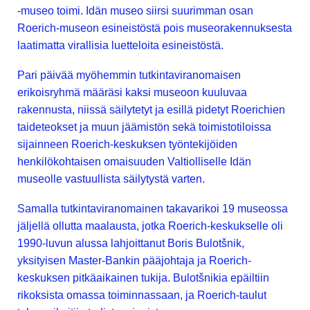
-museo toimi. Idän museo siirsi suurimman osan
Roerich-museon esineistöstä pois museorakennuksesta
laatimatta virallisia luetteloita esineistöstä.
Pari päivää myöhemmin tutkintaviranomaisen
erikoisryhmä määräsi kaksi museoon kuuluvaa
rakennusta, niissä säilytetyt ja esillä pidetyt Roerichien
taideteokset ja muun jäämistön sekä toimistotiloissa
sijainneen Roerich-keskuksen työntekijöiden
henkilökohtaisen omaisuuden Valtiolliselle Idän
museolle vastuullista säilytystä varten.
Samalla tutkintaviranomainen takavarikoi 19 museossa
jäljellä ollutta maalausta, jotka Roerich-keskukselle oli
1990-luvun alussa lahjoittanut Boris Bulotšnik,
yksityisen Master-Bankin pääjohtaja ja Roerich-
keskuksen pitkäaikainen tukija. Bulotšnikia epäiltiin
rikoksista omassa toiminnassaan, ja Roerich-taulut