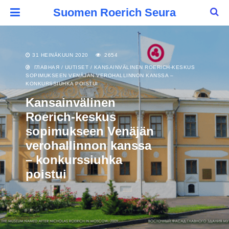
Suomen Roerich Seura
31 HEINÄKUUN 2020
2654
ГЛАВНАЯ
/
UUTISET
/
KANSAINVÄLINEN ROERICH-KESKUS
SOPIMUKSEEN VENÄJÄN VEROHALLINNON KANSSA –
KONKURSSIUHKA POISTUI
Kansainvälinen
Roerich-keskus
sopimukseen Venäjän
verohallinnon kanssa
– konkurssiuhka
poistui