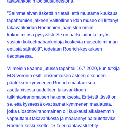
takavarikoitiin todistusaineistona.
”Saimme aivan äskettäin tietää, että muutama kuukausi
tapahtumien jälkeen Valtiollinen Idän museo oli liittänyt
takavarikoidun Roerichien jäämistön omiin
kokoelmiinsa pysyvästi. Se on paitsi laitonta, myös
vastoin kokoelmahankintoja koskevia museotoiminnan
eettisiä sääntöjä”, todetaan Roerich-keskuksen
tiedotteessa.
Viimeisin käänne jutussa tapahtui 16.7.2020, kun tutkija
M.S.Voronin esitti ensimmäisen asteen oikeuden
päätöksen kymmenen Roerich-maalauksen
asettamisesta uudelleen takavarikkoon
tutkintaviranomaisen hakemuksesta. Erityistä tässä on
se, että kyseessä ovat samat kymmenen maalausta,
jotka ulosottoviranomainen oli kuukausi aikaisemmin
vapauttanut takavarikosta ja määrännyt palautettaviksi
Roerich-keskukselle. ”Sitä ei nähtävästi tehty