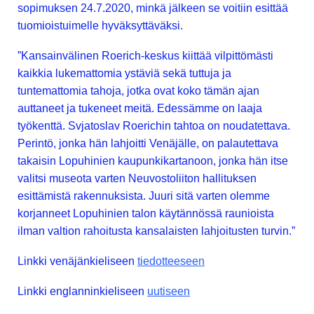
sopimuksen 24.7.2020, minkä jälkeen se voitiin esittää
tuomioistuimelle hyväksyttäväksi.
”Kansainvälinen Roerich-keskus kiittää vilpittömästi
kaikkia lukemattomia ystäviä sekä tuttuja ja
tuntemattomia tahoja, jotka ovat koko tämän ajan
auttaneet ja tukeneet meitä. Edessämme on laaja
työkenttä. Svjatoslav Roerichin tahtoa on noudatettava.
Perintö, jonka hän lahjoitti Venäjälle, on palautettava
takaisin Lopuhinien kaupunkikartanoon, jonka hän itse
valitsi museota varten Neuvostoliiton hallituksen
esittämistä rakennuksista. Juuri sitä varten olemme
korjanneet Lopuhinien talon käytännössä raunioista
ilman valtion rahoitusta kansalaisten lahjoitusten turvin.”
Linkki venäjänkieliseen
tiedotteeseen
Linkki englanninkieliseen
uutiseen