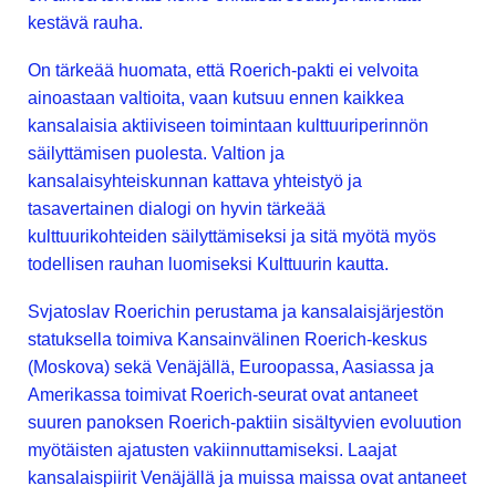
kestävä rauha.
On tärkeää huomata, että Roerich-pakti ei velvoita
ainoastaan valtioita, vaan kutsuu ennen kaikkea
kansalaisia aktiiviseen toimintaan kulttuuriperinnön
säilyttämisen puolesta. Valtion ja
kansalaisyhteiskunnan kattava yhteistyö ja
tasavertainen dialogi on hyvin tärkeää
kulttuurikohteiden säilyttämiseksi ja sitä myötä myös
todellisen rauhan luomiseksi Kulttuurin kautta.
Svjatoslav Roerichin perustama ja kansalaisjärjestön
statuksella toimiva Kansainvälinen Roerich-keskus
(Moskova) sekä Venäjällä, Euroopassa, Aasiassa ja
Amerikassa toimivat Roerich-seurat ovat antaneet
suuren panoksen Roerich-paktiin sisältyvien evoluution
myötäisten ajatusten vakiinnuttamiseksi. Laajat
kansalaispiirit Venäjällä ja muissa maissa ovat antaneet