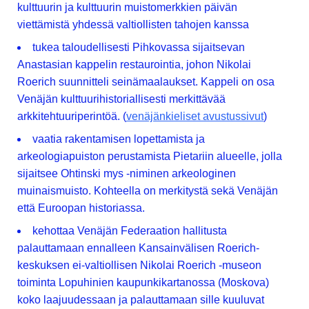
kulttuurin ja kulttuurin muistomerkkien päivän
viettämistä yhdessä valtiollisten tahojen kanssa
tukea taloudellisesti Pihkovassa sijaitsevan
Anastasian kappelin restaurointia, johon Nikolai
Roerich suunnitteli seinämaalaukset. Kappeli on osa
Venäjän kulttuurihistoriallisesti merkittävää
arkkitehtuuriperintöä. (
venäjänkieliset avustussivut
)
vaatia rakentamisen lopettamista ja
arkeologiapuiston perustamista Pietariin alueelle, jolla
sijaitsee Ohtinski mys -niminen arkeologinen
muinaismuisto. Kohteella on merkitystä sekä Venäjän
että Euroopan historiassa.
kehottaa Venäjän Federaation hallitusta
palauttamaan ennalleen Kansainvälisen Roerich-
keskuksen ei-valtiollisen Nikolai Roerich -museon
toiminta Lopuhinien kaupunkikartanossa (Moskova)
koko laajuudessaan ja palauttamaan sille kuuluvat