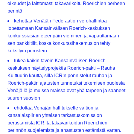
oikeudet ja laittomasti takavarikoitu Roerichien perheen
perintö
kehottaa Venäjän Federaation verohallintoa
lopettamaan Kansainvälisen Roerich-keskuksen
konkurssiasian eteenpäin vieminen ja vapauttamaan
sen pankkitilit, koska konkurssihakemus on tehty
keksityin perustein
tukea kaikin tavoin Kansainvälisen Roerich-
keskuksen näyttelyprojektia Roerich-pakti – Rauha
Kulttuurin kautta, sillä ICR:n ponnistelut rauhan ja
Roerich-paktin ajatusten tunnetuksi tekemisen puolesta
Venäjällä ja muissa maissa ovat yhä tarpeen ja saaneet
suuren suosion
ehdottaa Venäjän hallitukselle valtion ja
kansalaispiirien yhteisen tarkastuskomission
perustamista ICR:lta takavarikoidun Roerichien
perinnön suojelemista ja anastusten estämistä varten.