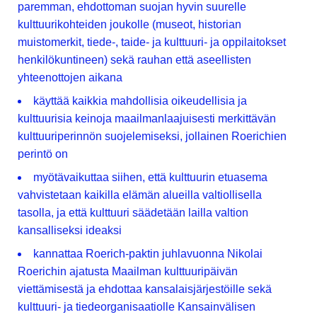
paremman, ehdottoman suojan hyvin suurelle
kulttuurikohteiden joukolle (museot, historian
muistomerkit, tiede-, taide- ja kulttuuri- ja oppilaitokset
henkilökuntineen) sekä rauhan että aseellisten
yhteenottojen aikana
käyttää kaikkia mahdollisia oikeudellisia ja
kulttuurisia keinoja maailmanlaajuisesti merkittävän
kulttuuriperinnön suojelemiseksi, jollainen Roerichien
perintö on
myötävaikuttaa siihen, että kulttuurin etuasema
vahvistetaan kaikilla elämän alueilla valtiollisella
tasolla, ja että kulttuuri säädetään lailla valtion
kansalliseksi ideaksi
kannattaa Roerich-paktin juhlavuonna Nikolai
Roerichin ajatusta Maailman kulttuuripäivän
viettämisestä ja ehdottaa kansalaisjärjestöille sekä
kulttuuri- ja tiedeorganisaatiolle Kansainvälisen