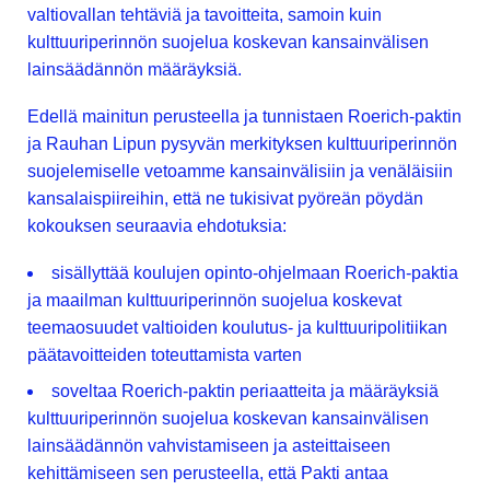
valtiovallan tehtäviä ja tavoitteita, samoin kuin
kulttuuriperinnön suojelua koskevan kansainvälisen
lainsäädännön määräyksiä.
Edellä mainitun perusteella ja tunnistaen Roerich-paktin
ja Rauhan Lipun pysyvän merkityksen kulttuuriperinnön
suojelemiselle vetoamme kansainvälisiin ja venäläisiin
kansalaispiireihin, että ne tukisivat pyöreän pöydän
kokouksen seuraavia ehdotuksia:
sisällyttää koulujen opinto-ohjelmaan Roerich-paktia
ja maailman kulttuuriperinnön suojelua koskevat
teemaosuudet valtioiden koulutus- ja kulttuuripolitiikan
päätavoitteiden toteuttamista varten
soveltaa Roerich-paktin periaatteita ja määräyksiä
kulttuuriperinnön suojelua koskevan kansainvälisen
lainsäädännön vahvistamiseen ja asteittaiseen
kehittämiseen sen perusteella, että Pakti antaa