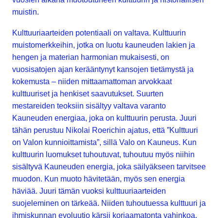
muistin.
Kulttuuriaarteiden potentiaali on valtava. Kulttuurin
muistomerkkeihin, jotka on luotu kauneuden lakien ja
hengen ja materian harmonian mukaisesti, on
vuosisatojen ajan kerääntynyt kansojen tietämystä ja
kokemusta – niiden mittaamattoman arvokkaat
kulttuuriset ja henkiset saavutukset. Suurten
mestareiden teoksiin sisältyy valtava varanto
Kauneuden energiaa, joka on kulttuurin perusta. Juuri
tähän perustuu Nikolai Roerichin ajatus, että ”Kulttuuri
on Valon kunnioittamista”, sillä Valo on Kauneus. Kun
kulttuurin luomukset tuhoutuvat, tuhoutuu myös niihin
sisältyvä Kauneuden energia, joka säilyäkseen tarvitsee
muodon. Kun muoto hävitetään, myös sen energia
häviää. Juuri tämän vuoksi kulttuuriaarteiden
suojeleminen on tärkeää. Niiden tuhoutuessa kulttuuri ja
ihmiskunnan evoluutio kärsii korjaamatonta vahinkoa.