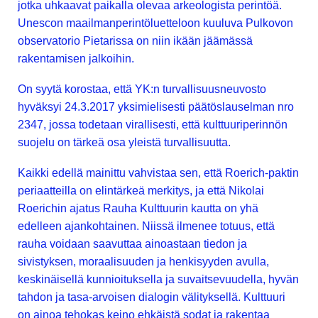
jotka uhkaavat paikalla olevaa arkeologista perintöä.
Unescon maailmanperintöluetteloon kuuluva Pulkovon
observatorio Pietarissa on niin ikään jäämässä
rakentamisen jalkoihin.
On syytä korostaa, että YK:n turvallisuusneuvosto
hyväksyi 24.3.2017 yksimielisesti päätöslauselman nro
2347, jossa todetaan virallisesti, että kulttuuriperinnön
suojelu on tärkeä osa yleistä turvallisuutta.
Kaikki edellä mainittu vahvistaa sen, että Roerich-paktin
periaatteilla on elintärkeä merkitys, ja että Nikolai
Roerichin ajatus Rauha Kulttuurin kautta on yhä
edelleen ajankohtainen. Niissä ilmenee totuus, että
rauha voidaan saavuttaa ainoastaan tiedon ja
sivistyksen, moraalisuuden ja henkisyyden avulla,
keskinäisellä kunnioituksella ja suvaitsevuudella, hyvän
tahdon ja tasa-arvoisen dialogin välityksellä. Kulttuuri
on ainoa tehokas keino ehkäistä sodat ja rakentaa