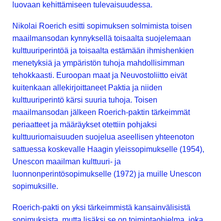
luovaan kehittämiseen tulevaisuudessa.
Nikolai Roerich esitti sopimuksen solmimista toisen
maailmansodan kynnyksellä toisaalta suojelemaan
kulttuuriperintöä ja toisaalta estämään ihmishenkien
menetyksiä ja ympäristön tuhoja mahdollisimman
tehokkaasti. Euroopan maat ja Neuvostoliitto eivät
kuitenkaan allekirjoittaneet Paktia ja niiden
kulttuuriperintö kärsi suuria tuhoja. Toisen
maailmansodan jälkeen Roerich-paktin tärkeimmät
periaatteet ja määräykset otettiin pohjaksi
kulttuuriomaisuuden suojelua aseellisen yhteenoton
sattuessa koskevalle Haagin yleissopimukselle (1954),
Unescon maailman kulttuuri- ja
luonnonperintösopimukselle (1972) ja muille Unescon
sopimuksille.
Roerich-pakti on yksi tärkeimmistä kansainvälisistä
sopimuksista, mutta lisäksi se on toimintaohjelma, joka