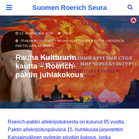
Suomen Roerich Seura
22 HUHTIKUUN 2020
2887
ГЛАВНАЯ
/
UUTISET
/
RAUHA KULTTUURIN KAUTTA – ROERICH-
PAKTIN JUHLAKOKOUS
Rauha Kulttuurin
kautta – Roerich-
paktin juhlakokous
Roerich-paktin allekirjoituksesta on kulunut 85 vuotta.
Paktin allekirjoituspäivänä 15. huhtikuuta järjestettiin
Kansainvälinen pyöreän pöydän kokous, jonka