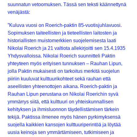
suunnatun vetoomuksen. Tässä sen teksti käännettynä
venäjästä:
”Kuluva vuosi on Roerich-paktin 85-vuotisjuhlavuosi.
Sopimuksen taiteellisten ja tieteellisten laitosten ja
historiallisten muistomerkkien suojelemisesta laati
Nikolai Roerich ja 21 valtiota allekirjoitti sen 15.4.1935
Yhdysvalloissa. Nikolai Roerich suunnitteli Paktin
yhteyteen myös erityisen tunnuksen – Rauhan Lipun,
jolla Paktin mukaisesti on tarkoitus merkitä suojelun
piiriin kuuluvat kulttuurikohteet sekä rauhan että
aseellisten yhteenottojen aikana. Roerich-paktin ja
Rauhan Lipun perustana on Nikolai Roerichin syvä
ymmärrys siitä, että kulttuuri on yhteiskunnallisen
kehityksen ja ihmisluonnon täydellistämisen tärkein
tekijä. Paktissa ilmenee myös hänen pyrkimyksensä
suojella kaikkien kansojen kulttuuriperintöä ja löytää
uusia keinoja sen ymmärtämiseen, tutkimiseen ja