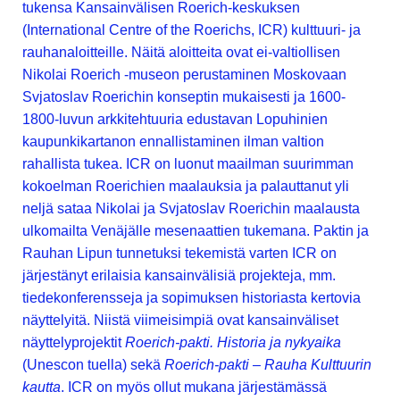
tukensa Kansainvälisen Roerich-keskuksen
(International Centre of the Roerichs, ICR) kulttuuri- ja
rauhanaloitteille. Näitä aloitteita ovat ei-valtiollisen
Nikolai Roerich -museon perustaminen Moskovaan
Svjatoslav Roerichin konseptin mukaisesti ja 1600-
1800-luvun arkkitehtuuria edustavan Lopuhinien
kaupunkikartanon ennallistaminen ilman valtion
rahallista tukea. ICR on luonut maailman suurimman
kokoelman Roerichien maalauksia ja palauttanut yli
neljä sataa Nikolai ja Svjatoslav Roerichin maalausta
ulkomailta Venäjälle mesenaattien tukemana. Paktin ja
Rauhan Lipun tunnetuksi tekemistä varten ICR on
järjestänyt erilaisia kansainvälisiä projekteja, mm.
tiedekonferensseja ja sopimuksen historiasta kertovia
näyttelyitä. Niistä viimeisimpiä ovat kansainväliset
näyttelyprojektit
Roerich-pakti. Historia ja nykyaika
(Unescon tuella) sekä
Roerich-pakti – Rauha Kulttuurin
kautta
. ICR on myös ollut mukana järjestämässä