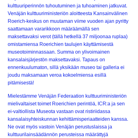
kulttuuriperinnön tuhoutuminen ja tuhoaminen jatkuvat.
Venäjän kulttuuriministeriön aloitteesta Kansainvälinen
Roerich-keskus on muutaman viime vuoden ajan pyritty
saattamaan vararikkoon määräämällä sen
maksettavaksi verot (tällä hetkellä 37 miljoonaa ruplaa)
omistamiensa Roerichien taulujen käyttämisestä
museotoiminnassaan. Summa on ylivoimainen
kansalaisjärjestön maksettavaksi. Tapaus on
ennenkuulumaton, sillä yksikään museo tai galleria ei
joudu maksamaan veroa kokoelmiensa esillä
pitämisestä!
Mielestämme Venäjän Federaation kulttuuriministeriön
mielivaltaiset toimet Roerichien perintöä, ICR:a ja sen
ei-valtiollista Museota vastaan ovat ristiriidassa
kansalaisyhteiskunnan kehittämisperiaatteiden kanssa.
Ne ovat myös vastoin Venäjän perustuslaissa ja
kulttuurilainsäädännön perusteissa määrättyjä