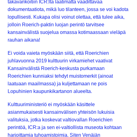
takavarikoitiin ICR:lta laatimatta vaadittavaa
dokumentaatiota, mikä luo tilanteen, jossa se voi kadota
lopullisesti. Kukapa olisi voinut olettaa, että tulee aika,
jolloin Roerich-paktin luojan perintö tarvitsee
kansainvälistä suojelua omassa kotimaassaan vieläpä
rauhan aikana!
Ei voida vaieta myöskään siitä, että Roerichien
juhlavuonna 2019 kulttuurin virkamiehet vaativat
Kansainvälistä Roerich-keskusta purkamaan
Roerichien kunniaksi tehdyt muistomerkit (ainoat
laatuaan maailmassa) ja kuljettamaan ne pois
Lopuhinien kaupunkikartanon alueelta.
Kulttuuriministeriö ei myöskään käsittele
asianmukaisesti kansainvälisen yhteisön lukuisia
valituksia, jotka koskevat valtiovallan Roerichien
perintöä, ICR:a ja sen ei-valtiollista museota kohtaan
harjoittamia tuhoamistoimia. Siten Venäjän