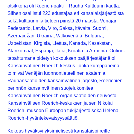
otsikkona oli Roerich-pakti – Rauha Kulttuurin kautta.
Siihen osallistui 223 edustajaa eri kansalaisjärjestöistä
sekä kulttuurin ja tieteen piiristä 20 maasta: Venäjän
Federaatio, Latvia, Viro, Saksa, Itävalta, Suomi,
Azerbaidžan, Ukraina, Valkovenäjä, Bulgaria,
Uzbekistan, Kirgisia, Liettua, Kanada, Kazakstan,
Alankomaat, Espanja, Italia, Kroatia ja Armenia. Online-
tapahtumana pidetyn kokouksen pääjärjestäjänä oli
Kansainvälinen Roerich-keskus, jonka kumppaneina
toimivat Venäjän luonnontieteellinen akatemia,
Rauhansäätiöiden kansainvälinen järjestö, Roerichien
perinnön kansainvälinen suojelukomitea,
Kansainvälinen Roerich-organisaatioiden neuvosto,
Kansainvälisen Roerich-keskuksen ja sen Nikolai
Roerich -museon Euroopan tukijärjestö sekä Helena
Roerich -hyväntekeväisyyssäätiö.
Kokous hyväksyi yksimielisesti kansalaispiireille