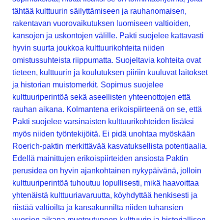
tähtää kulttuurin säilyttämiseen ja rauhanomaisen,
rakentavan vuorovaikutuksen luomiseen valtioiden,
kansojen ja uskontojen välille. Pakti suojelee kattavasti
hyvin suurta joukkoa kulttuurikohteita niiden
omistussuhteista riippumatta. Suojeltavia kohteita ovat
tieteen, kulttuurin ja koulutuksen piiriin kuuluvat laitokset
ja historian muistomerkit. Sopimus suojelee
kulttuuriperintöä sekä aseellisten yhteenottojen että
rauhan aikana. Kolmantena erikoispiirteenä on se, että
Pakti suojelee varsinaisten kulttuurikohteiden lisäksi
myös niiden työntekijöitä. Ei pidä unohtaa myöskään
Roerich-paktin merkittävää kasvatuksellista potentiaalia.
Edellä mainittujen erikoispiirteiden ansiosta Paktin
perusidea on hyvin ajankohtainen nykypäivänä, jolloin
kulttuuriperintöä tuhoutuu lopullisesti, mikä haavoittaa
yhtenäistä kulttuuriavaruutta, köyhdyttää henkisesti ja
riistää valtioilta ja kansakunnilta niiden tuhansien
vuosien aikana muotoutuneen kulttuurin ja historiallisen