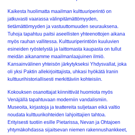
Kaikesta huolimatta maailman kulttuuriperintö on
jatkuvasti vaarassa välinpitämättömyyden,
tietämättömyyden ja vastuuttomuuden seurauksena.
Tuhoja tapahtuu paitsi aseellisten yhteenottojen aikana
myös rauhan vallitessa. Kulttuuriperintöön kuuluvien
esineiden ryöstelystä ja laittomasta kaupasta on tullut
meidän aikanamme maailmanlaajuinen ilmiö.
Kansainvälinen yhteisön järkytykseksi Yhdysvallat, joka
oli yksi Paktin allekirjoittajista, uhkasi hyökätä Iranin
kulttuurihistoriallisesti merkittäviin kohteisiin.
Kokouksen osanottajat kiinnittivät huomiota myös
Venäjällä tapahtuvaan moderniin vandalismiin.
Museoita, kirjastoja ja teattereita suljetaan eikä valtio
noudata kulttuurikohteiden lahjoittajien tahtoa.
Erityisesti tuotiin esille Pietarissa, Nevan ja Ohtajoen
yhtymäkohdassa sijaitsevan niemen rakennushankkeet,