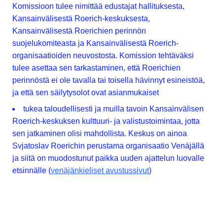
Komissioon tulee nimittää edustajat hallituksesta,
Kansainvälisestä Roerich-keskuksesta,
Kansainvälisestä Roerichien perinnön
suojelukomiteasta ja Kansainvälisestä Roerich-
organisaatioiden neuvostosta. Komission tehtäväksi
tulee asettaa sen tarkastaminen, että Roerichien
perinnöstä ei ole tavalla tai toisella hävinnyt esineistöä,
ja että sen säilytysolot ovat asianmukaiset
tukea taloudellisesti ja muilla tavoin Kansainvälisen
Roerich-keskuksen kulttuuri- ja valistustoimintaa, jotta
sen jatkaminen olisi mahdollista. Keskus on ainoa
Svjatoslav Roerichin perustama organisaatio Venäjällä
ja siitä on muodostunut paikka uuden ajattelun luovalle
etsinnälle (
venäjänkieliset avustussivut
)