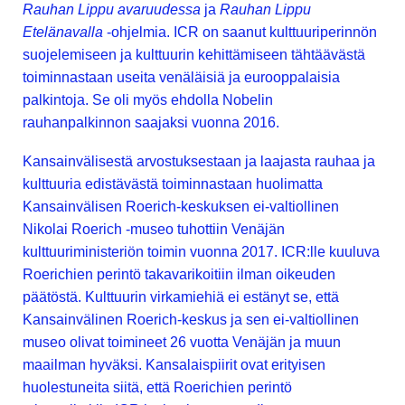
Rauhan Lippu avaruudessa
ja
Rauhan Lippu
Etelänavalla
-ohjelmia. ICR on saanut kulttuuriperinnön
suojelemiseen ja kulttuurin kehittämiseen tähtäävästä
toiminnastaan useita venäläisiä ja eurooppalaisia
palkintoja. Se oli myös ehdolla Nobelin
rauhanpalkinnon saajaksi vuonna 2016.
Kansainvälisestä arvostuksestaan ja laajasta rauhaa ja
kulttuuria edistävästä toiminnastaan huolimatta
Kansainvälisen Roerich-keskuksen ei-valtiollinen
Nikolai Roerich -museo tuhottiin Venäjän
kulttuuriministeriön toimin vuonna 2017. ICR:lle kuuluva
Roerichien perintö takavarikoitiin ilman oikeuden
päätöstä. Kulttuurin virkamiehiä ei estänyt se, että
Kansainvälinen Roerich-keskus ja sen ei-valtiollinen
museo olivat toimineet 26 vuotta Venäjän ja muun
maailman hyväksi. Kansalaispiirit ovat erityisen
huolestuneita siitä, että Roerichien perintö