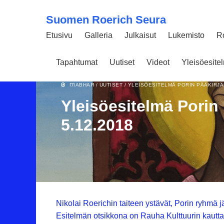
Suomen Roerich Seura
Etusivu
Galleria
Julkaisut
Lukemisto
R
Tapahtumat
Uutiset
Videot
Yleisöesit
25 MARRASKUUN 2018
2661
ГЛАВНАЯ
/
UUTISET
/
YLEISÖESITELMÄ PORIN PÄÄKIRJA
Yleisöesitelmä Porin
5.12.2018
Nikolai Roerichin taiteen ystävät, Porin ryhmä 
Esitelmän otsikkona on Rauha Kulttuurin kautta