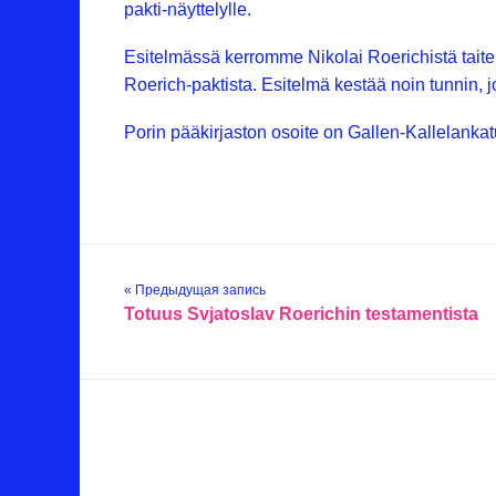
pakti-näyttelylle.
Esitelmässä kerromme Nikolai Roerichistä taite
Roerich-paktista. Esitelmä kestää noin tunnin, j
Porin pääkirjaston osoite on Gallen-Kallelanka
« Предыдущая запись
Totuus Svjatoslav Roerichin testamentista