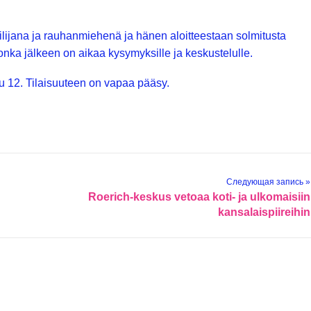
ilijana ja rauhanmiehenä ja hänen aloitteestaan solmitusta
onka jälkeen on aikaa kysymyksille ja keskustelulle.
tu 12. Tilaisuuteen on vapaa pääsy.
Следующая запись »
Roerich-keskus vetoaa koti- ja ulkomaisiin
kansalaispiireihin