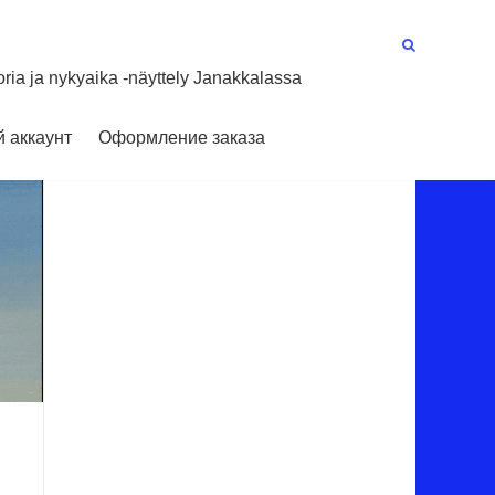
oria ja nykyaika -näyttely Janakkalassa
 аккаунт
Оформление заказа