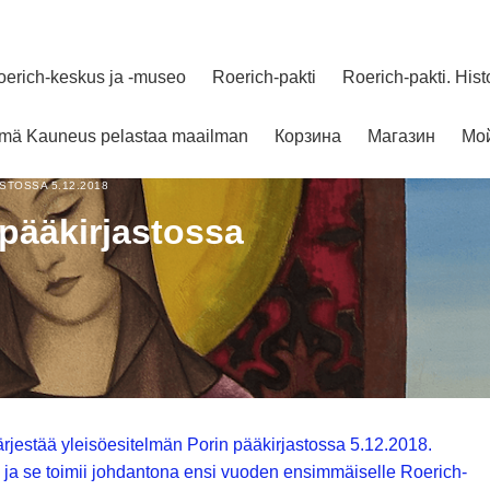
oerich-keskus ja -museo
Roerich-pakti
Roerich-pakti. Hist
elmä Kauneus pelastaa maailman
Корзина
Магазин
Мой
STOSSA 5.12.2018
 pääkirjastossa
järjestää yleisöesitelmän Porin pääkirjastossa 5.12.2018.
 ja se toimii johdantona ensi vuoden ensimmäiselle Roerich-