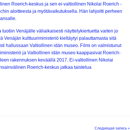
inen Roerich-keskus ja sen ei-valtiollinen Nikolai Roerich -
in aloitteesta ja myötävaikutuksella. Hän lahjoitti perheen
ansalle.
uotiin Venäjälle väliaikaisesti näyttelykiertuetta varten jo
Venäjän kulttuuriministeriö kieltäytyi palauttamasta sitä
asti hallussaan Valtiollinen idän museo. Filmi on valmistunut
iministeriö ja Valtiollinen idän museo kaappasivat Roerich-
leen rakennuksen keväällä 2017. Ei-valtiollinen Nikolai
nsainvälinen Roerich-keskus jatkaa taistelua
Следующая запись »