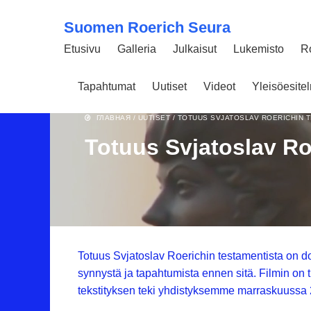
Suomen Roerich Seura
Etusivu
Galleria
Julkaisut
Lukemisto
R
Tapahtumat
Uutiset
Videot
Yleisöesit
23 MARRASKUUN 2018
2573
ГЛАВНАЯ
/
UUTISET
/
TOTUUS SVJATOSLAV ROERICHIN 
Totuus Svjatoslav Ro
Totuus Svjatoslav Roerichin testamentista on d
synnystä ja tapahtumista ennen sitä. Filmin on 
tekstityksen teki yhdistyksemme marraskuussa