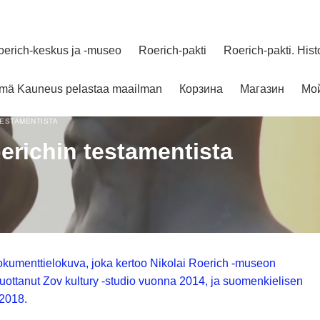
oerich-keskus ja -museo
Roerich-pakti
Roerich-pakti. Hist
elmä Kauneus pelastaa maailman
Корзина
Магазин
Мой
TESTAMENTISTA
erichin testamentista
okumenttielokuva, joka kertoo Nikolai Roerich -museon
tuottanut Zov kultury -studio vuonna 2014, ja suomenkielisen
 2018.