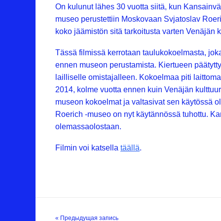
On kulunut lähes 30 vuotta siitä, kun Kansainväl
museo perustettiin Moskovaan Svjatoslav Roerich
koko jäämistön sitä tarkoitusta varten Venäjän k
Tässä filmissä kerrotaan taulukokoelmasta, joka t
ennen museon perustamista. Kiertueen päätyttyä 
lailliselle omistajalleen. Kokoelmaa piti laittom
2014, kolme vuotta ennen kuin Venäjän kulttuur
museon kokoelmat ja valtasivat sen käytössä ol
Roerich -museo on nyt käytännössä tuhottu. Ka
olemassaolostaan.
Filmin voi katsella
täällä
.
« Предыдущая запись