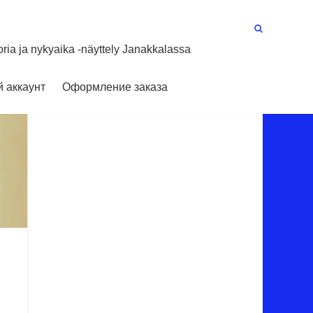
oria ja nykyaika -näyttely Janakkalassa
 аккаунт
Оформление заказа