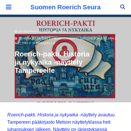
Suomen Roerich Seura
05 KESÄKUUN 2018
3044
ГЛАВНАЯ
/
UUTISET
/
ROERICH-PAKTI. HISTORIA JA NYKYAIKA -
NÄYTTELY TAMPEREELLE
Roerich-pakti. Historia
ja nykyaika -näyttely
Tampereelle
Roerich-pakti. Historia ja nykyaika
-näyttely avautuu
Tampereen pääkirjasto Metson näyttelytilassa heti
juhannuksen jälkeen. Näyttely on järjestyksessä