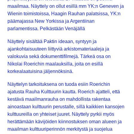
maailmaa. Näyttely on ollut esillä mm YK:n Geneven ja
Wienin toimistoissa, Haagin Rauhan palatsissa, YK:n
päämajassa New Yorkissa ja Argentiinan
parlamentissa. Pelkästään Venäjällä
Näyttely sisältää Paktin ideaan, syntyyn ja
ajankohtaisuuteen liittyviä arkistomateriaaleja ja
valokuvia sekä dokumenttifilmejä. Tärkeä osa on
Nikolai Roerichin maalauksilla, joita on esillä
korkealaatuisina jäljennöksinä.
Näyttelyn tarkoituksena on tuoda esiin Roerichin
ajatusta Rauha Kulttuurin kautta. Roerich ajatteli, että
kestävä maailmanrauha on mahdollista rakentaa
ainoastaan kulttuurin perustalle, sillä kaikkien kansojen
kulttuureilla on yhteiset juuret. Näyttely pyrkii myös
herättämään kävijöiden kiinnostuksen oman alueen ja
maailman kulttuuriperinnön merkitystä ja suojelua