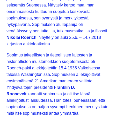
seitsemäs Suomessa. Näyttely kertoo maailman
ensimmäisestä kulttuurin suojelua koskevasta
sopimuksesta, sen synnystä ja merkityksestä
nykypäivänä. Sopimuksen alullepanija oli
venäläissyntyinen taiteilija, tutkimusmatkailija ja filosofi
Nikolai Roerich
. Näyttely on auki 25.6. – 14.7.2018
kirjaston aukioloaikoina.
Sopimus taiteellisten ja tieteellisten laitosten ja
historiallisten muistomerkkien suojelemisesta eli
Roerich-pakti allekirjoitettiin 15.4.1935 Valkoisessa
talossa Washingtonissa. Sopimuksen allekirjoittivat
ensimmäisenä 21 Amerikan mantereen valtiota.
Yhdysvaltojen presidentti
Franklin D.
Roosevelt
kannatti sopimusta ja oli itse läsnä
allekirjoitustilaisuudessa. Hän totesi puheessaan, että
sopimuksella on paljon syvempi henkinen merkitys kuin
mitä itse sopimusteksti antaa ymmärtää.