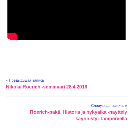
« Предыдущая запись
Nikolai Roerich -seminaari 28.4.2018
Следующая запись »
Roerich-pakti. Historia ja nykyaika -näyttely
käynnistyi Tampereella