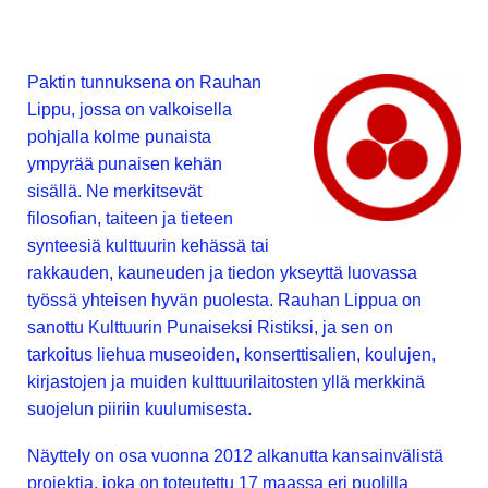
Paktin tunnuksena on Rauhan
Lippu, jossa on valkoisella
pohjalla kolme punaista
ympyrää punaisen kehän
sisällä. Ne merkitsevät
filosofian, taiteen ja tieteen
synteesiä kulttuurin kehässä tai
rakkauden, kauneuden ja tiedon ykseyttä luovassa
työssä yhteisen hyvän puolesta. Rauhan Lippua on
sanottu Kulttuurin Punaiseksi Ristiksi, ja sen on
tarkoitus liehua museoiden, konserttisalien, koulujen,
kirjastojen ja muiden kulttuurilaitosten yllä merkkinä
suojelun piiriin kuulumisesta.
Näyttely on osa vuonna 2012 alkanutta kansainvälistä
projektia, joka on toteutettu 17 maassa eri puolilla