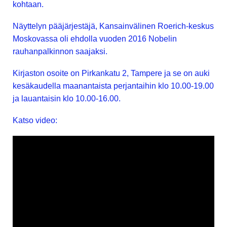
kohtaan.
Näyttelyn pääjärjestäjä, Kansainvälinen Roerich-keskus
Moskovassa oli ehdolla vuoden 2016 Nobelin
rauhanpalkinnon saajaksi.
Kirjaston osoite on Pirkankatu 2, Tampere ja se on auki
kesäkaudella maanantaista perjantaihin klo 10.00-19.00
ja lauantaisin klo 10.00-16.00.
Katso video: