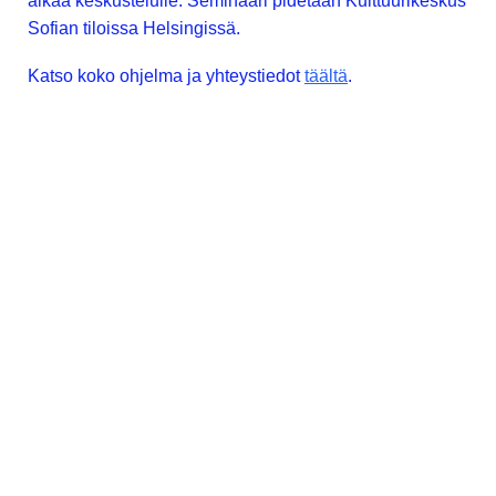
aikaa keskustelulle. Seminaari pidetään Kulttuurikeskus
Sofian tiloissa Helsingissä.
Katso koko ohjelma ja yhteystiedot
täältä
.