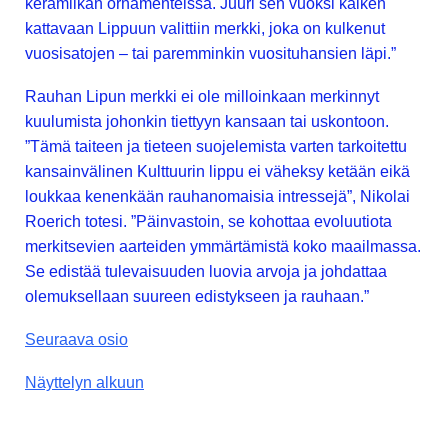
keramiikan ornamenteissa. Juuri sen vuoksi kaiken
kattavaan Lippuun valittiin merkki, joka on kulkenut
vuosisatojen – tai paremminkin vuosituhansien läpi.”
Rauhan Lipun merkki ei ole milloinkaan merkinnyt
kuulumista johonkin tiettyyn kansaan tai uskontoon.
”Tämä taiteen ja tieteen suojelemista varten tarkoitettu
kansainvälinen Kulttuurin lippu ei väheksy ketään eikä
loukkaa kenenkään rauhanomaisia intressejä”, Nikolai
Roerich totesi. ”Päinvastoin, se kohottaa evoluutiota
merkitsevien aarteiden ymmärtämistä koko maailmassa.
Se edistää tulevaisuuden luovia arvoja ja johdattaa
olemuksellaan suureen edistykseen ja rauhaan.”
Seuraava osio
Näyttelyn alkuun