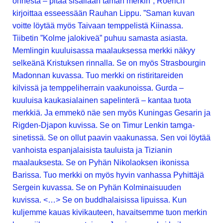
onnesta – pitää sisällään tämän merkin”, Roerich
kirjoittaa esseessään Rauhan Lippu. ”Saman kuvan
voitte löytää myös Taivaan temppelistä Kiinassa.
Tiibetin ”Kolme jalokiveä” puhuu samasta asiasta.
Memlingin kuuluisassa maalauksessa merkki näkyy
selkeänä Kristuksen rinnalla. Se on myös Strasbourgin
Madonnan kuvassa. Tuo merkki on ristiritareiden
kilvissä ja temppeliherrain vaakunoissa. Gurda –
kuuluisa kaukasialainen sapelinterä – kantaa tuota
merkkiä. Ja emmekö näe sen myös Kuningas Gesarin ja
Rigden-Djapon kuvissa. Se on Timur Lenkin tamga-
sinetissä. Se on ollut paavin vaakunassa. Sen voi löytää
vanhoista espanjalaisista tauluista ja Tizianin
maalauksesta. Se on Pyhän Nikolaoksen ikonissa
Barissa. Tuo merkki on myös hyvin vanhassa Pyhittäjä
Sergein kuvassa. Se on Pyhän Kolminaisuuden
kuvissa. <…> Se on buddhalaisissa lipuissa. Kun
kuljemme kauas kivikauteen, havaitsemme tuon merkin