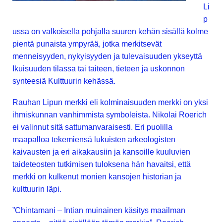
Li
p
ussa on valkoisella pohjalla suuren kehän sisällä kolme
pientä punaista ympyrää, jotka merkitsevät
menneisyyden, nykyisyyden ja tulevaisuuden ykseyttä
Ikuisuuden tilassa tai taiteen, tieteen ja uskonnon
synteesiä Kulttuurin kehässä.
Rauhan Lipun merkki eli kolminaisuuden merkki on yksi
ihmiskunnan vanhimmista symboleista. Nikolai Roerich
ei valinnut sitä sattumanvaraisesti. Eri puolilla
maapalloa tekemiensä lukuisten arkeologisten
kaivausten ja eri aikakausiin ja kansoille kuuluvien
taideteosten tutkimisen tuloksena hän havaitsi, että
merkki on kulkenut monien kansojen historian ja
kulttuurin läpi.
”Chintamani – Intian muinainen käsitys maailman