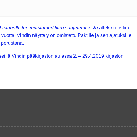
ja historiallisten muistomerkkien suojelemisesta
allekirjoitettiin
otta. Vihdin näyttely on omistettu Paktille ja sen ajatuksille
 perustana.
esillä Vihdin pääkirjaston aulassa 2. – 29.4.2019 kirjaston