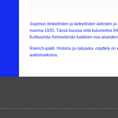
Sopimus tieteellisten ja taiteellisten laitosten 
vuonna 1935. Tässä kuussa siitä kuluneeksi 84 vu
Kulttuurista ihmiselämän kaikkien osa-alueiden
Roerich-pakti. Historia ja nykyaika -näyttely on 
aukioloaikoina.