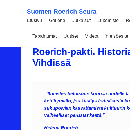
Suomen Roerich Seura
Etusivu
Galleria
Julkaisut
Lukemisto
R
Tapahtumat
Uutiset
Videot
Yleisöesit
08 HUHTIKUUN 2019
3069
Roerich-pakti. Histori
Vihdissä
”Ihmisten tietoisuus kohoaa uudelle tas
kehittymään, jos käsitys todellisesta ku
sukupolvien kasvattamista kulttuurin ko
valheelliset perustat kestä.”
Helena Roerich