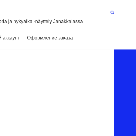
oria ja nykyaika -näyttely Janakkalassa
 аккаунт
Оформление заказа