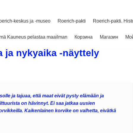
oerich-keskus ja -museo
Roerich-pakti
Roerich-pakti. Hist
elmä Kauneus pelastaa maailman
Корзина
Магазин
Мой
a ja nykyaika -näyttely
olle ja tajuaa, että maat eivät pysty elämään ja
lttuurista on hävinnyt. Ei saa jatkaa uusien
rvikkeilla. Kaikenlainen korvike on valhetta, eivätkä