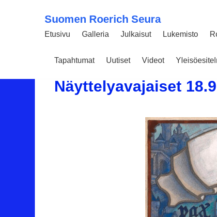
Suomen Roerich Seura
Etusivu
Galleria
Julkaisut
Lukemisto
R
Tapahtumat
Uutiset
Videot
Yleisöesit
08 SYYSKUUN 2019
3153
Näyttelyavajaiset 18.