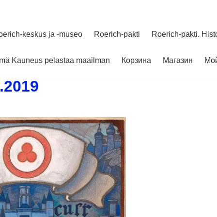
oerich-keskus ja -museo
Roerich-pakti
Roerich-pakti. Hist
elmä Kauneus pelastaa maailman
Корзина
Магазин
Мой
9.2019