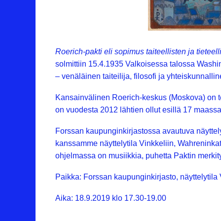
Roerich-pakti eli sopimus taiteellisten ja tietee
solmittiin 15.4.1935 Valkoisessa talossa Washi
– venäläinen taiteilija, filosofi ja yhteiskunnalli
Kansainvälinen Roerich-keskus (Moskova) on te
on vuodesta 2012 lähtien ollut esillä 17 maassa
Forssan kaupunginkirjastossa avautuva näyttely
kanssamme näyttelytila Vinkkeliin, Wahreninkat
ohjelmassa on musiikkia, puhetta Paktin merkity
Paikka: Forssan kaupunginkirjasto, näyttelytila
Aika: 18.9.2019 klo 17.30-19.00