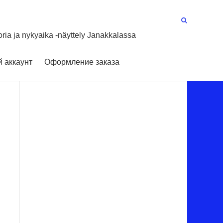
oria ja nykyaika -näyttely Janakkalassa
 аккаунт
Оформление заказа