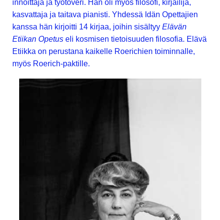
innoittaja ja työtoveri. Hän oli myös filosofi, kirjailija,
kasvattaja ja taitava pianisti. Yhdessä Idän Opettajien
kanssa hän kirjoitti 14 kirjaa, joihin sisältyy
Elävän
Etiikan Opetus
eli kosmisen tietoisuuden filosofia. Elävä
Etiikka on perustana kaikelle Roerichien toiminnalle,
myös Roerich-paktille.