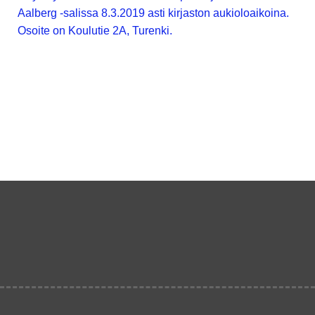
Aalberg -salissa 8.3.2019 asti kirjaston aukioloaikoina.
Osoite on Koulutie 2A, Turenki.